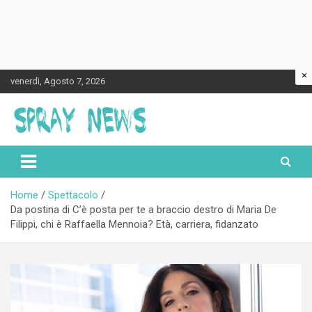
×
Skip
venerdì, Agosto 7, 2026
to
content
Spraynews.it
Home
Spettacolo
Da postina di C’è posta per te a braccio destro di Maria De
Filippi, chi è Raffaella Mennoia? Età, carriera, fidanzato