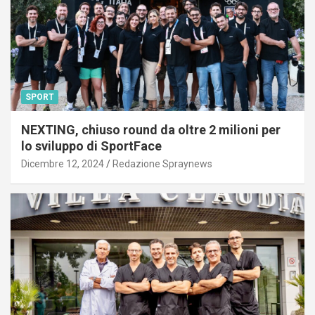
SPORT
NEXTING, chiuso round da oltre 2 milioni per
lo sviluppo di SportFace
Dicembre 12, 2024
Redazione Spraynews