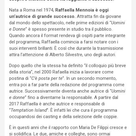
Nata a Roma nel 1974,
Raffaella Mennoia è oggi
un’autrice di grande successo.
Attratta fin da giovane
dal mondo dello spettacolo, nelle prime edizioni di “
Uomini
e Donne
” è spesso presente in studio tra il pubblico.
Quando ancora il format rendeva gli ospiti parte integrante
del programma, Raffaella comincia a farsi notare con i
suoi interventi brillanti. È così che durante la trasmissione
attira l’attenzione di Alberto Silvestre, uno degli autori.
Dopo quello che la stessa ha definito “il colloquio più breve
della storia”, nel 2000 Rafaella inizia a lavorare come
postina di “
C’è posta per te
”. In un secondo momento,
entra poi a far parte della redazione del programma come
autrice. Successivamente diventa anche autrice di “
Uomini
e donne
” fino a diventarne la responsabile. A partire dal
2017 Raffaella è anche autrice e responsabile di
“
Temptation Island
”. È infatti lei che cura il programma
occupandosi dei casting e della selezione delle coppie.
È in questi anni che il rapporto con Maria De Filippi cresce e
si solidifica. Le due, amiche e colleghe, sono ormai