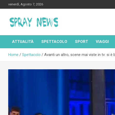
Skip
venerdì, Agosto 7, 2026
to
content
Spraynews.it
ATTUALITÀ
SPETTACOLO
SPORT
VIAGGI
Home
Spettacolo
Avanti un altro, scene mai viste in tv: si è