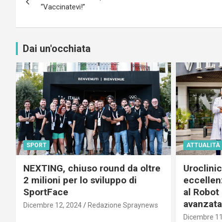
articoli
“Vaccinatevi!”
Dai un'occhiata
SPORT
ATTUALITÀ
NEXTING, chiuso round da oltre
Uroclini
2 milioni per lo sviluppo di
eccellenz
SportFace
al Robot 
avanzata
Dicembre 12, 2024
Redazione Spraynews
Dicembre 11