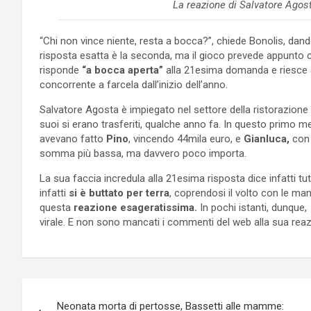
La reazione di Salvatore Agost
“Chi non vince niente, resta a bocca?”, chiede Bonolis, dand
risposta esatta è la seconda, ma il gioco prevede appunto c
risponde
“a bocca aperta”
alla 21esima domanda e riesce 
concorrente a farcela dall’inizio dell’anno.
Salvatore Agosta è impiegato nel settore della ristorazione 
suoi si erano trasferiti, qualche anno fa. In questo primo m
avevano fatto
Pino
, vincendo 44mila euro, e
Gianluca,
con 
somma più bassa, ma davvero poco importa.
La sua faccia incredula alla 21esima risposta dice infatti t
infatti
si è buttato per terra
, coprendosi il volto con le ma
questa
reazione esageratissima.
In pochi istanti, dunque,
virale. E non sono mancati i commenti del web alla sua reaz
Navigazione
Neonata morta di pertosse, Bassetti alle mamme: