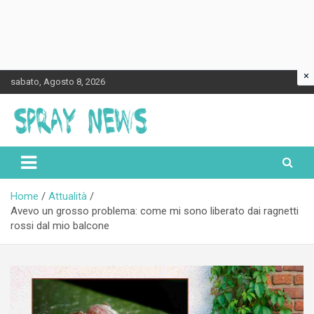
×
Skip
sabato, Agosto 8, 2026
to
content
Spraynews.it
Home
Attualità
Avevo un grosso problema: come mi sono liberato dai ragnetti
rossi dal mio balcone