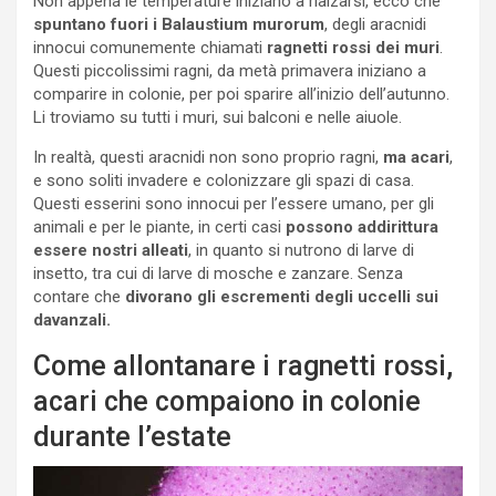
Non appena le temperature iniziano a rialzarsi, ecco che
spuntano fuori i Balaustium murorum
, degli aracnidi
innocui comunemente chiamati
ragnetti rossi dei muri
.
Questi piccolissimi ragni, da metà primavera iniziano a
comparire in colonie, per poi sparire all’inizio dell’autunno.
Li troviamo su tutti i muri, sui balconi e nelle aiuole.
In realtà, questi aracnidi non sono proprio ragni,
ma acari
,
e sono soliti invadere e colonizzare gli spazi di casa.
Questi esserini sono innocui per l’essere umano, per gli
animali e per le piante, in certi casi
possono addirittura
essere nostri alleati
, in quanto si nutrono di larve di
insetto, tra cui di larve di mosche e zanzare. Senza
contare che
divorano gli escrementi degli uccelli sui
davanzali.
Come allontanare i ragnetti rossi,
acari che compaiono in colonie
durante l’estate