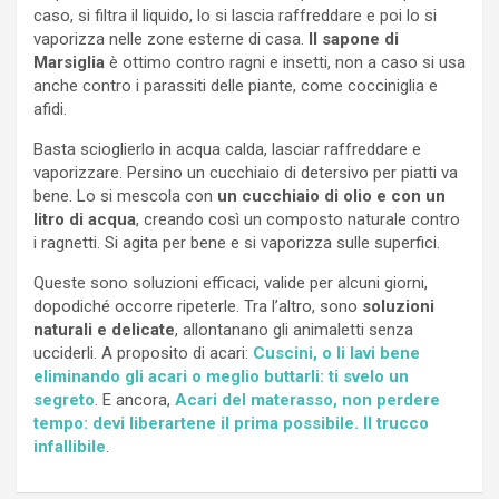
caso, si filtra il liquido, lo si lascia raffreddare e poi lo si
vaporizza nelle zone esterne di casa.
Il sapone di
Marsiglia
è ottimo contro ragni e insetti, non a caso si usa
anche contro i parassiti delle piante, come cocciniglia e
afidi.
Basta scioglierlo in acqua calda, lasciar raffreddare e
vaporizzare. Persino un cucchiaio di detersivo per piatti va
bene. Lo si mescola con
un cucchiaio di olio e con un
litro di acqua
, creando così un composto naturale contro
i ragnetti. Si agita per bene e si vaporizza sulle superfici.
Queste sono soluzioni efficaci, valide per alcuni giorni,
dopodiché occorre ripeterle. Tra l’altro, sono
soluzioni
naturali e delicate
, allontanano gli animaletti senza
ucciderli. A proposito di acari:
Cuscini, o li lavi bene
eliminando gli acari o meglio buttarli: ti svelo un
segreto
. E ancora,
Acari del materasso, non perdere
tempo: devi liberartene il prima possibile. Il trucco
infallibile
.