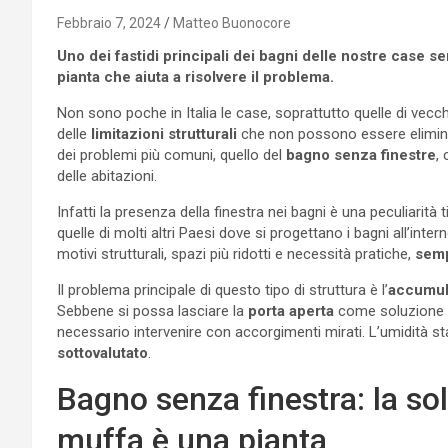
Febbraio 7, 2024
Matteo Buonocore
Uno dei fastidi principali dei bagni delle nostre case se
pianta che aiuta a risolvere il problema.
Non sono poche in Italia le case, soprattutto quelle di vec
delle
limitazioni strutturali
che non possono essere elim
dei problemi più comuni, quello del
bagno senza finestre
,
delle abitazioni.
Infatti la presenza della finestra nei bagni è una peculiarità
quelle di molti altri Paesi dove si progettano i bagni all’inte
motivi strutturali, spazi più ridotti e necessità pratiche,
semp
Il problema principale di questo tipo di struttura è l’
accumul
Sebbene si possa lasciare la
porta aperta
come soluzione t
necessario intervenire con accorgimenti mirati. L’umidità 
sottovalutato
.
Bagno senza finestra: la so
muffa è una pianta