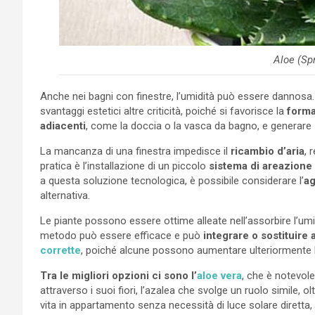
Aloe (Sp
Anche nei bagni con finestre, l’umidità può essere dannosa
svantaggi estetici altre criticità, poiché si favorisce la
forma
adiacenti
, come la doccia o la vasca da bagno, e generare
La mancanza di una finestra impedisce il
ricambio d’aria
, 
pratica è l’installazione di un piccolo
sistema di areazione
a questa soluzione tecnologica, è possibile considerare l’
ag
alternativa.
Le piante possono essere ottime alleate nell’assorbire l’umid
metodo può essere efficace e può
integrare o sostituire al
corrette
, poiché alcune possono aumentare ulteriormente l
Tra le migliori opzioni ci sono l’
aloe vera
, che è notevole
attraverso i suoi fiori, l’azalea che svolge un ruolo simile, oltr
vita in appartamento senza necessità di luce solare diretta