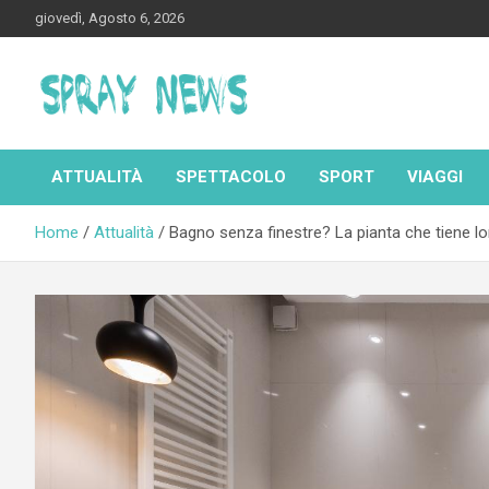
Skip
giovedì, Agosto 6, 2026
to
content
Spraynews.it
ATTUALITÀ
SPETTACOLO
SPORT
VIAGGI
Home
Attualità
Bagno senza finestre? La pianta che tiene lo