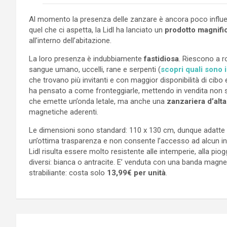
Al momento la presenza delle zanzare è ancora poco influen
quel che ci aspetta, la Lidl ha lanciato un
prodotto magnifi
all’interno dell’abitazione.
La loro presenza è indubbiamente
fastidiosa
. Riescono a r
sangue umano, uccelli, rane e serpenti (
scopri quali sono i
che trovano più invitanti e con maggior disponibilità di cib
ha pensato a come fronteggiarle, mettendo in vendita non 
che emette un’onda letale, ma anche una
zanzariera d’alta
magnetiche aderenti.
Le dimensioni sono standard: 110 x 130 cm, dunque adatte a q
un’ottima trasparenza e non consente l’accesso ad alcun intr
Lidl risulta essere molto resistente alle intemperie, alla piogg
diversi: bianca o antracite. E’ venduta con una banda magne
strabiliante: costa solo
13,99€ per unità
.
Navigazione