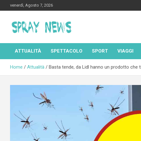
Skip
venerdì, Agosto 7, 2026
to
content
Spraynews.it
ATTUALITÀ
SPETTACOLO
SPORT
VIAGGI
Home
Attualità
Basta tende, da Lidl hanno un prodotto che t