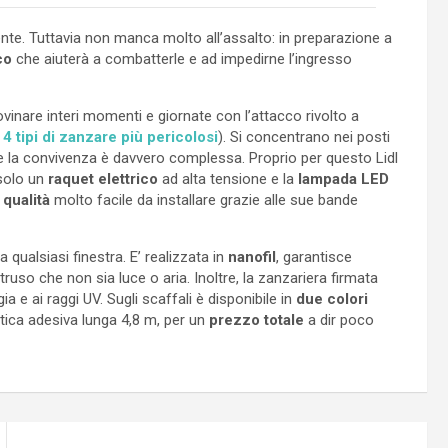
te. Tuttavia non manca molto all’assalto: in preparazione a
co
che aiuterà a combatterle e ad impedirne l’ingresso
ovinare interi momenti e giornate con l’attacco rivolto a
 4 tipi di zanzare più pericolosi
). Si concentrano nei posti
o e la convivenza è davvero complessa. Proprio per questo Lidl
solo un
raquet elettrico
ad alta tensione e la
lampada LED
 qualità
molto facile da installare grazie alle sue bande
ualsiasi finestra. E’ realizzata in
nanofil
, garantisce
uso che non sia luce o aria. Inoltre, la zanzariera firmata
ia e ai raggi UV. Sugli scaffali è disponibile in
due colori
tica adesiva lunga 4,8 m, per un
prezzo totale
a dir poco