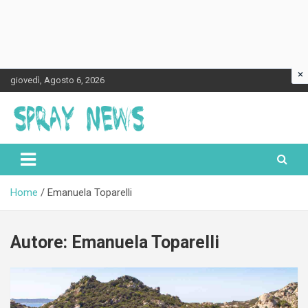
×
Skip
giovedì, Agosto 6, 2026
to
content
Spraynews.it
Home
Emanuela Toparelli
Autore:
Emanuela Toparelli