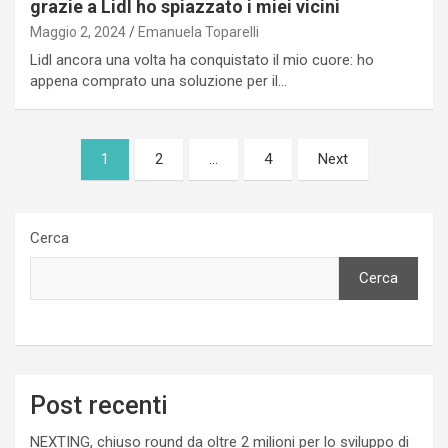
grazie a Lidl ho spiazzato i miei vicini
Maggio 2, 2024
Emanuela Toparelli
Lidl ancora una volta ha conquistato il mio cuore: ho
appena comprato una soluzione per il…
Paginazione
1
2
…
4
Next
degli
articoli
Cerca
Cerca
Post recenti
NEXTING, chiuso round da oltre 2 milioni per lo sviluppo di