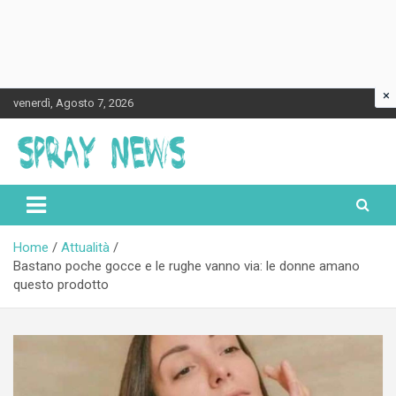
×
Skip
venerdì, Agosto 7, 2026
to
content
Spraynews.it
Home
Attualità
Bastano poche gocce e le rughe vanno via: le donne amano
questo prodotto