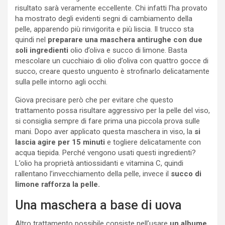
risultato sarà veramente eccellente. Chi infatti l’ha provato
ha mostrato degli evidenti segni di cambiamento della
pelle, apparendo più rinvigorita e più liscia. Il trucco sta
quindi nel
preparare una maschera antirughe con due
soli ingredienti
olio d’oliva e succo di limone. Basta
mescolare un cucchiaio di olio d’oliva con quattro gocce di
succo, creare questo unguento è strofinarlo delicatamente
sulla pelle intorno agli occhi.
Giova precisare però che per evitare che questo
trattamento possa risultare aggressivo per la pelle del viso,
si consiglia sempre di fare prima una piccola prova sulle
mani. Dopo aver applicato questa maschera in viso, la
si
lascia agire per 15 minuti
e togliere delicatamente con
acqua tiepida. Perché vengono usati questi ingredienti?
L’olio ha proprietà antiossidanti e vitamina C, quindi
rallentano l’invecchiamento della pelle, invece il
succo di
limone rafforza la pelle.
Una maschera a base di uova
Altro trattamento possibile consiste nell’usare
un albume,