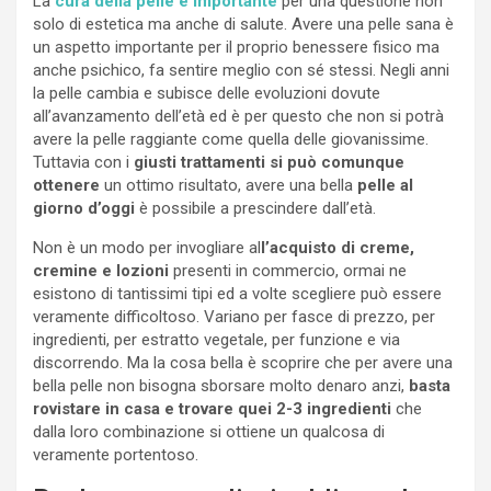
La
cura della pelle è importante
per una questione non
solo di estetica ma anche di salute. Avere una pelle sana è
un aspetto importante per il proprio benessere fisico ma
anche psichico, fa sentire meglio con sé stessi. Negli anni
la pelle cambia e subisce delle evoluzioni dovute
all’avanzamento dell’età ed è per questo che non si potrà
avere la pelle raggiante come quella delle giovanissime.
Tuttavia con i
giusti trattamenti si può comunque
ottenere
un ottimo risultato, avere una bella
pelle al
giorno d’oggi
è possibile a prescindere dall’età.
Non è un modo per invogliare al
l’acquisto di creme,
cremine e lozioni
presenti in commercio, ormai ne
esistono di tantissimi tipi ed a volte scegliere può essere
veramente difficoltoso. Variano per fasce di prezzo, per
ingredienti, per estratto vegetale, per funzione e via
discorrendo. Ma la cosa bella è scoprire che per avere una
bella pelle non bisogna sborsare molto denaro anzi,
basta
rovistare in casa e trovare quei 2-3 ingredienti
che
dalla loro combinazione si ottiene un qualcosa di
veramente portentoso.