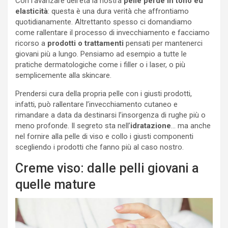
Con l’avanzare dell’età la nostra
pelle perde in tono ed
elasticità
: questa è una dura verità che affrontiamo
quotidianamente. Altrettanto spesso ci domandiamo
come rallentare il processo di invecchiamento e facciamo
ricorso a
prodotti o trattamenti
pensati per mantenerci
giovani più a lungo. Pensiamo ad esempio a tutte le
pratiche dermatologiche come i filler o i laser, o più
semplicemente alla skincare.
Prendersi cura della propria pelle con i giusti prodotti,
infatti, può rallentare l’invecchiamento cutaneo e
rimandare a data da destinarsi l’insorgenza di rughe più o
meno profonde. Il segreto sta nell’
idratazione
… ma anche
nel fornire alla pelle di viso e collo i giusti componenti
scegliendo i prodotti che fanno più al caso nostro.
Creme viso: dalle pelli giovani a
quelle mature