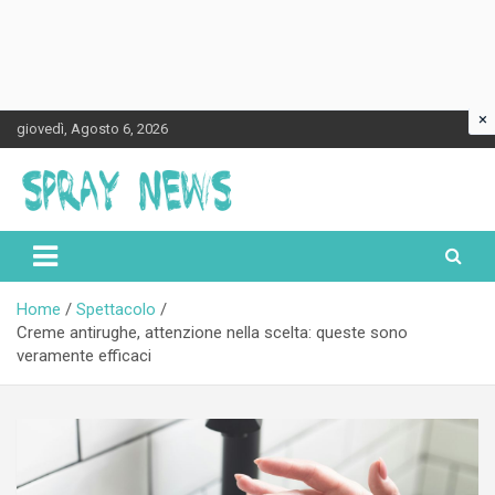
×
Skip
giovedì, Agosto 6, 2026
to
content
Spraynews.it
Home
Spettacolo
Creme antirughe, attenzione nella scelta: queste sono
veramente efficaci