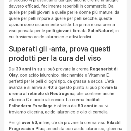
davvero efficaci, facilmente reperibili in commercio. Da
quelle per pelli giovani a quelle per le donne più mature, da
quelle per pelli impure a quelle per pelli secche, queste
opzioni sono sicuramente valide. La prima è una crema
viso pensata per le
pelli giovani
, firmata
SatinNaturel
, in
cui troviamo acido ialuronico e attivi lenitivi.
Superati gli -anta, prova questi
prodotti per la cura del viso
Dai
30 anni in su
si può provare la crema
Regenerist di
Olay
, con acido ialuronico, niacinamide e Vitamina E,
perfetti per le pelli di ogni tipo, da grassa a secca. L’età
avanza e si arriva ai
40
: a questo punto si può provare la
crema al retinolo di Neutrogena
, che contiene anche
vitamina C e acido ialuronico. La crema
Institut
Esthederm Excellage
è ottima dai
50 anni
in su: vi
troviamo glicerina, acido ialuronico e olio di camelia.
Per gli
over 60
, infine, c’è da provare la crema viso
Rilastil
Progression Plus
, arricchita con acido ialuronico, glicerina