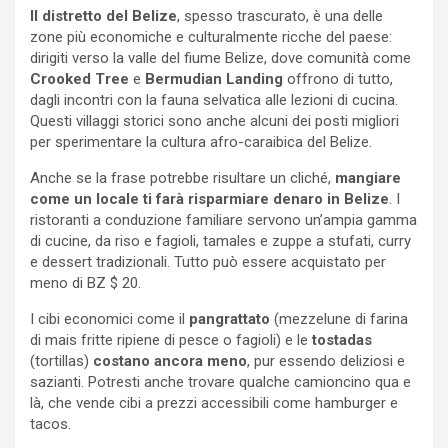
Il distretto del Belize
, spesso trascurato, è una delle
zone più economiche e culturalmente ricche del paese:
dirigiti verso la valle del fiume Belize, dove comunità come
Crooked Tree
e
Bermudian Landing
offrono di tutto,
dagli incontri con la fauna selvatica alle lezioni di cucina.
Questi villaggi storici sono anche alcuni dei posti migliori
per sperimentare la cultura afro-caraibica del Belize.
Anche se la frase potrebbe risultare un cliché,
mangiare
come un locale ti farà risparmiare denaro in Belize
. I
ristoranti a conduzione familiare servono un’ampia gamma
di cucine, da riso e fagioli, tamales e zuppe a stufati, curry
e dessert tradizionali. Tutto può essere acquistato per
meno di BZ $ 20.
I cibi economici come il
pangrattato
(mezzelune di farina
di mais fritte ripiene di pesce o fagioli) e le
tostadas
(tortillas)
costano ancora meno
, pur essendo deliziosi e
sazianti. Potresti anche trovare qualche camioncino qua e
là, che vende cibi a prezzi accessibili come hamburger e
tacos.