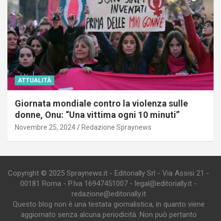
ATTUALITÀ
Giornata mondiale contro la violenza sulle
donne, Onu: “Una vittima ogni 10 minuti”
Novembre 25, 2024
Redazione Spraynews
Copyright © 2025 Spraynews.it - Editorially Srl - Via Assisi 21 -
00181 Roma - P.Iva 16947451007 - legal@editorially.it -
redazione@editorially.it
Questo blog non è una testata giornalistica, in quanto viene
aggiornato senza alcuna periodicità. Non può pertanto