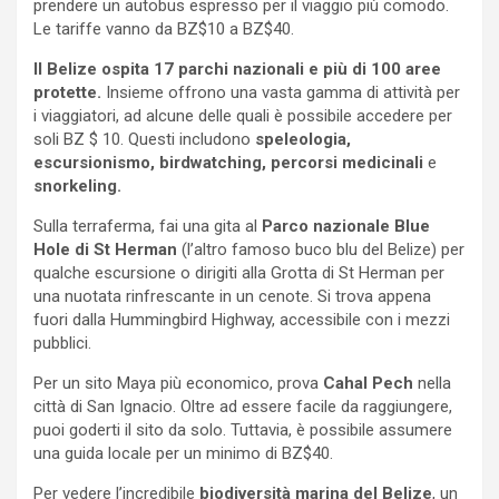
prendere un autobus espresso per il viaggio più comodo.
Le tariffe vanno da BZ$10 a BZ$40.
Il Belize ospita 17 parchi nazionali e più di 100 aree
protette.
Insieme offrono una vasta gamma di attività per
i viaggiatori, ad alcune delle quali è possibile accedere per
soli BZ $ 10. Questi includono
speleologia,
escursionismo, birdwatching, percorsi medicinali
e
snorkeling.
Sulla terraferma, fai una gita al
Parco nazionale Blue
Hole di St Herman
(l’altro famoso buco blu del Belize) per
qualche escursione o dirigiti alla Grotta di St Herman per
una nuotata rinfrescante in un cenote. Si trova appena
fuori dalla Hummingbird Highway, accessibile con i mezzi
pubblici.
Per un sito Maya più economico, prova
Cahal Pech
nella
città di San Ignacio. Oltre ad essere facile da raggiungere,
puoi goderti il ​​sito da solo. Tuttavia, è possibile assumere
una guida locale per un minimo di BZ$40.
Per vedere l’incredibile
biodiversità marina del Belize
, un