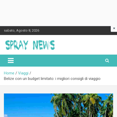
×
Skip
sabato, Agosto 8, 2026
to
content
Spraynews.it
Home
Viaggi
Belize con un budget limitato: i migliori consigli di viaggio