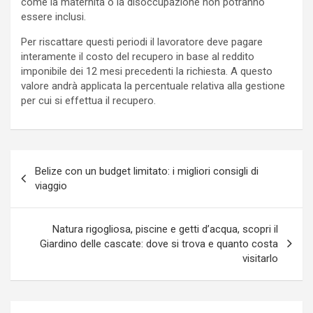
come la maternità o la disoccupazione non potranno
essere inclusi.
Per riscattare questi periodi il lavoratore deve pagare
interamente il costo del recupero in base al reddito
imponibile dei 12 mesi precedenti la richiesta. A questo
valore andrà applicata la percentuale relativa alla gestione
per cui si effettua il recupero.
Navigazione
Belize con un budget limitato: i migliori consigli di
articoli
viaggio
Natura rigogliosa, piscine e getti d’acqua, scopri il
Giardino delle cascate: dove si trova e quanto costa
visitarlo