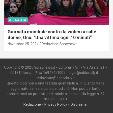
ATTUALITÀ
Giornata mondiale contro la violenza sulle
donne, Onu: “Una vittima ogni 10 minuti”
Novembre 25, 2024
Redazione Spraynews
Copyright © 2025 Spraynews.it - Editorially Srl - Via Assisi 21 -
00181 Roma - P.Iva 16947451007 - legal@editorially.it -
redazione@editorially.it
Questo blog non è una testata giornalistica, in quanto viene
aggiornato senza alcuna periodicità. Non può pertanto
considerarsi un prodotto editoriale ai sensi della legge n. 62
del 07.03.2001
Redazione
-
Privacy Policy
-
Disclaimer