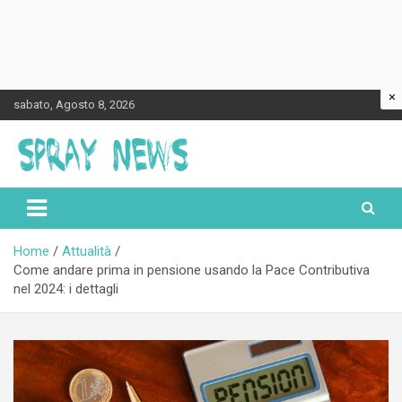
×
Skip
sabato, Agosto 8, 2026
to
content
Spraynews.it
Home
Attualità
Come andare prima in pensione usando la Pace Contributiva
nel 2024: i dettagli