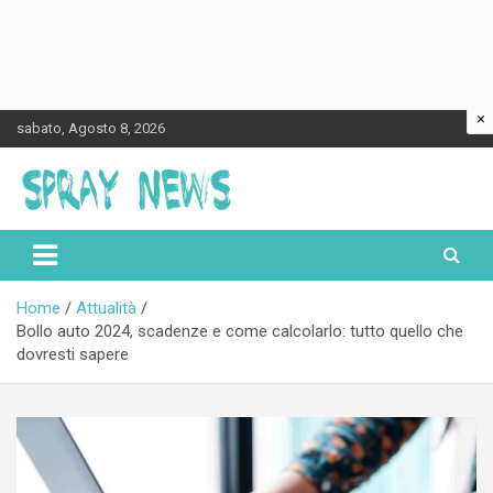
×
Skip
sabato, Agosto 8, 2026
to
content
Spraynews.it
Home
Attualità
Bollo auto 2024, scadenze e come calcolarlo: tutto quello che
dovresti sapere