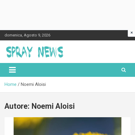
×
Skip
domenica, Agosto 9, 2026
to
content
Spraynews.it
Home
Noemi Aloisi
Autore:
Noemi Aloisi