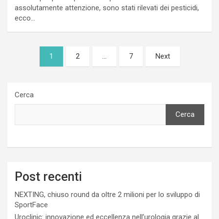
assolutamente attenzione, sono stati rilevati dei pesticidi,
ecco…
Paginazione
1
2
…
7
Next
degli
articoli
Cerca
Cerca
Post recenti
NEXTING, chiuso round da oltre 2 milioni per lo sviluppo di
SportFace
Uroclinic: innovazione ed eccellenza nell’urologia grazie al