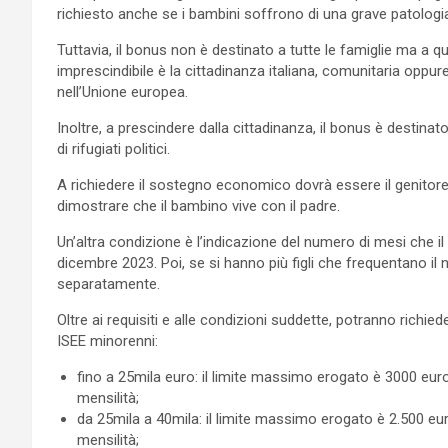
richiesto anche se i bambini soffrono di una grave patologi
Tuttavia, il bonus non è destinato a tutte le famiglie ma a qu
imprescindibile è la cittadinanza italiana, comunitaria oppu
nell’Unione europea.
Inoltre, a prescindere dalla cittadinanza, il bonus è destina
di rifugiati politici.
A richiedere il sostegno economico dovrà essere il genitore 
dimostrare che il bambino vive con il padre.
Un’altra condizione è l’indicazione del numero di mesi che il
dicembre 2023. Poi, se si hanno più figli che frequentano i
separatamente.
Oltre ai requisiti e alle condizioni suddette, potranno richie
ISEE minorenni:
fino a 25mila euro: il limite massimo erogato è 3000 eu
mensilità;
da 25mila a 40mila: il limite massimo erogato è 2.500 e
mensilità;