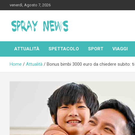
Skip
venerdì, Agosto 7, 2026
to
content
Spraynews.it
ATTUALITÀ
SPETTACOLO
SPORT
VIAGGI
Home
Attualità
Bonus bimbi 3000 euro da chiedere subito: t