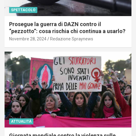
SPETTACOLO
Prosegue la guerra di DAZN contro il
“pezzotto”: cosa rischia chi continua a usarlo?
Novembre 28, 2024
Redazione Spraynews
ATTUALITÀ
Giornata mondiale contro la violenza sulle