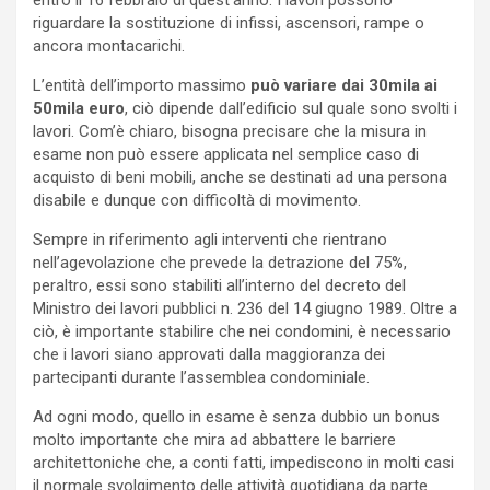
entro il 16 febbraio di quest’anno. I lavori possono
riguardare la sostituzione di infissi, ascensori, rampe o
ancora montacarichi.
L’entità dell’importo massimo
può variare dai 30mila ai
50mila euro
, ciò dipende dall’edificio sul quale sono svolti i
lavori. Com’è chiaro, bisogna precisare che la misura in
esame non può essere applicata nel semplice caso di
acquisto di beni mobili, anche se destinati ad una persona
disabile e dunque con difficoltà di movimento.
Sempre in riferimento agli interventi che rientrano
nell’agevolazione che prevede la detrazione del 75%,
peraltro, essi sono stabiliti all’interno del decreto del
Ministro dei lavori pubblici n. 236 del 14 giugno 1989. Oltre a
ciò, è importante stabilire che nei condomini, è necessario
che i lavori siano approvati dalla maggioranza dei
partecipanti durante l’assemblea condominiale.
Ad ogni modo, quello in esame è senza dubbio un bonus
molto importante che mira ad abbattere le barriere
architettoniche che, a conti fatti, impediscono in molti casi
il normale svolgimento delle attività quotidiana da parte