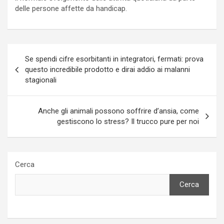
delle persone affette da handicap.
Navigazione
Se spendi cifre esorbitanti in integratori, fermati: prova
articoli
questo incredibile prodotto e dirai addio ai malanni
stagionali
Anche gli animali possono soffrire d’ansia, come
gestiscono lo stress? Il trucco pure per noi
Cerca
Cerca