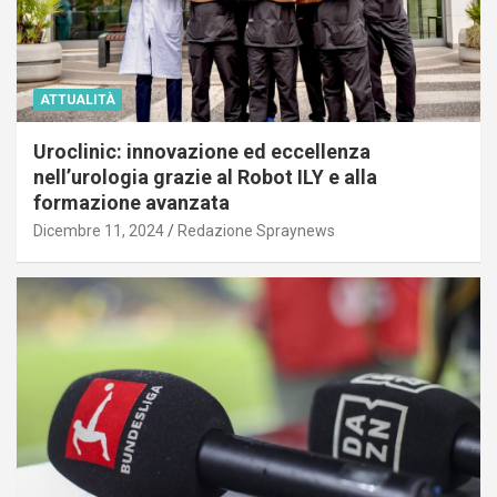
ATTUALITÀ
Uroclinic: innovazione ed eccellenza
nell’urologia grazie al Robot ILY e alla
formazione avanzata
Dicembre 11, 2024
Redazione Spraynews