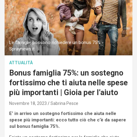
Le famiglie possono richiedere un bonus 75% -
Spraynews.it
ATTUALITÀ
Bonus famiglia 75%: un sostegno
fortissimo che ti aiuta nelle spese
più importanti | Gioia per l’aiuto
Novembre 18, 2023
Sabrina Pesce
E’ in arrivo un sostegno fortissimo che aiuta nelle
spese più importanti: ecco tutto ciò che c’è da sapere
sul bonus famiglia 75%.