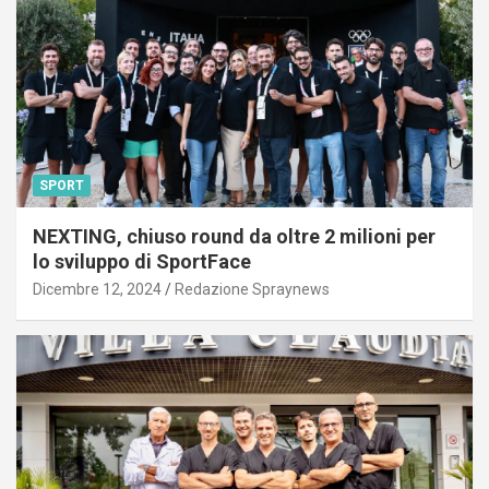
SPORT
NEXTING, chiuso round da oltre 2 milioni per
lo sviluppo di SportFace
Dicembre 12, 2024
Redazione Spraynews