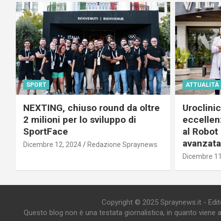
SPORT
ATTUALITÀ
NEXTING, chiuso round da oltre
Uroclini
2 milioni per lo sviluppo di
eccellenz
SportFace
al Robot 
avanzata
Dicembre 12, 2024
Redazione Spraynews
Dicembre 11
Copyright © 2025 Spraynews.it - Editor
Questo blog non è una testata giornalistica, in quanto viene 