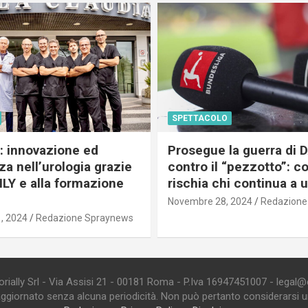
SPETTACOLO
c: innovazione ed
Prosegue la guerra di
a nell’urologia grazie
contro il “pezzotto”: c
ILY e alla formazione
rischia chi continua a 
Novembre 28, 2024
Redazione
, 2024
Redazione Spraynews
ially Srl - Via Assisi 21 - 00181 Roma - P.Iva 16947451007 - legal@edi
aggiornato senza alcuna periodicità. Non può pertanto considerarsi un 