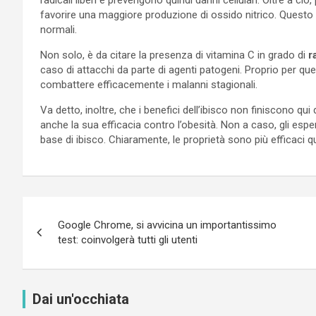
radicali liberi e prevengono quindi danni cellulari. Oltre a ci
favorire una maggiore produzione di ossido nitrico. Questo è 
normali.
Non solo, è da citare la presenza di vitamina C in grado di
r
caso di attacchi da parte di agenti patogeni. Proprio per qu
combattere efficacemente i malanni stagionali.
Va detto, inoltre, che i benefici dell’ibisco non finiscono 
anche la sua efficacia contro l’obesità. Non a caso, gli es
base di ibisco. Chiaramente, le proprietà sono più efficaci qu
Navigazione
Google Chrome, si avvicina un importantissimo
articoli
test: coinvolgerà tutti gli utenti
Dai un'occhiata