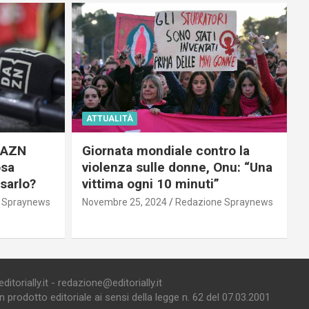
ATTUALITÀ
 DAZN
Giornata mondiale contro la
osa
violenza sulle donne, Onu: “Una
usarlo?
vittima ogni 10 minuti”
 Spraynews
Novembre 25, 2024
Redazione Spraynews
torially.it - redazione@editorially.it
prodotto editoriale ai sensi della legge n. 62 del 07.03.2001