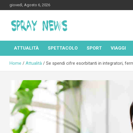
Skip
giovedì, Agosto 6, 2026
to
content
Spraynews.it
ATTUALITÀ
SPETTACOLO
SPORT
VIAGGI
Home
Attualità
Se spendi cifre esorbitanti in integratori, fer