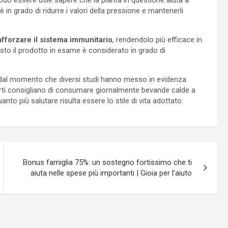
ò, può essere utile sapere che la pianta in questione aiuta a
in grado di ridurre i valori della pressione e mantenerli
afforzare il sistema immunitario
, rendendolo più efficace in
esto il prodotto in esame è considerato in grado di
qui dal momento che diversi studi hanno messo in evidenza
perti consigliano di consumare giornalmente bevande calde a
anto più salutare risulta essere lo stile di vita adottato.
Bonus famiglia 75%: un sostegno fortissimo che ti
aiuta nelle spese più importanti | Gioia per l’aiuto