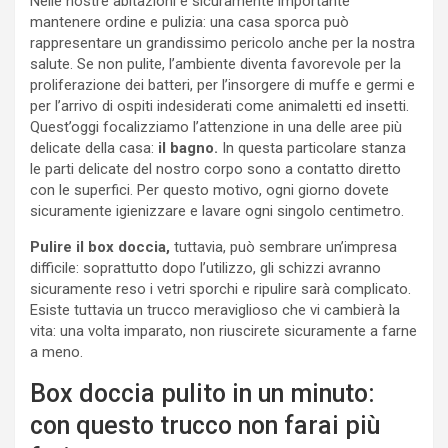
Nelle nostre abitazioni è sicuramente importante
mantenere ordine e pulizia: una casa sporca può
rappresentare un grandissimo pericolo anche per la nostra
salute. Se non pulite, l’ambiente diventa favorevole per la
proliferazione dei batteri, per l’insorgere di muffe e germi e
per l’arrivo di ospiti indesiderati come animaletti ed insetti.
Quest’oggi focalizziamo l’attenzione in una delle aree più
delicate della casa:
il bagno.
In questa particolare stanza
le parti delicate del nostro corpo sono a contatto diretto
con le superfici. Per questo motivo, ogni giorno dovete
sicuramente igienizzare e lavare ogni singolo centimetro.
Pulire il box doccia,
tuttavia, può sembrare un’impresa
difficile: soprattutto dopo l’utilizzo, gli schizzi avranno
sicuramente reso i vetri sporchi e ripulire sarà complicato.
Esiste tuttavia un trucco meraviglioso che vi cambierà la
vita: una volta imparato, non riuscirete sicuramente a farne
a meno.
Box doccia pulito in un minuto:
con questo trucco non farai più