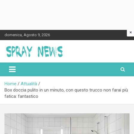
×
Skip
domenica, Agosto 9, 2026
to
content
Spraynews.it
Home
Attualità
Box doccia pulito in un minuto, con questo trucco non farai più
fatica: fantastico