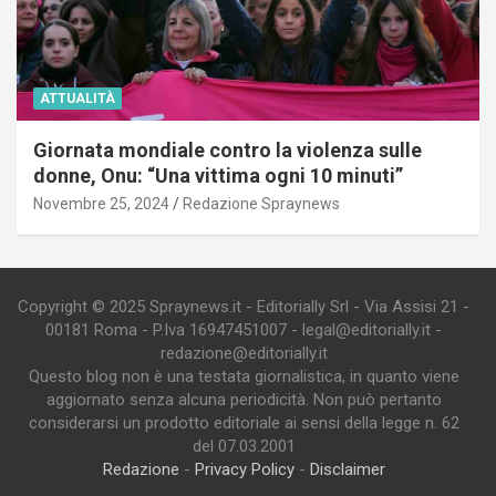
ATTUALITÀ
Giornata mondiale contro la violenza sulle
donne, Onu: “Una vittima ogni 10 minuti”
Novembre 25, 2024
Redazione Spraynews
Copyright © 2025 Spraynews.it - Editorially Srl - Via Assisi 21 -
00181 Roma - P.Iva 16947451007 - legal@editorially.it -
redazione@editorially.it
Questo blog non è una testata giornalistica, in quanto viene
aggiornato senza alcuna periodicità. Non può pertanto
considerarsi un prodotto editoriale ai sensi della legge n. 62
del 07.03.2001
Redazione
-
Privacy Policy
-
Disclaimer