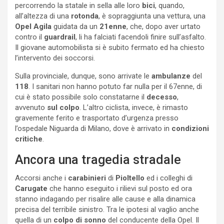
percorrendo la statale in sella alle loro
bici
, quando,
all’altezza di una
rotonda
, è sopraggiunta una vettura, una
Opel Agila
guidata da un
21enne
, che, dopo aver urtato
contro il
guardrail
, li ha falciati facendoli finire sull’asfalto.
Il giovane automobilista si è subito fermato ed ha chiesto
l’intervento dei soccorsi.
Sulla provinciale, dunque, sono arrivate le
ambulanze
del
118
. I sanitari non hanno potuto far nulla per il 67enne, di
cui è stato possibile solo constatarne il
decesso
,
avvenuto
sul colpo
. L’altro ciclista, invece, è rimasto
gravemente ferito e trasportato d’urgenza presso
l’ospedale Niguarda di Milano, dove è arrivato in
condizioni
critiche
.
Ancora una tragedia stradale
Accorsi anche i
carabinieri
di
Pioltello
ed i colleghi di
Carugate
che hanno eseguito i rilievi sul posto ed ora
stanno indagando per risalire alle cause e alla dinamica
precisa del terribile sinistro. Tra le ipotesi al vaglio anche
quella di un
colpo di sonno
del conducente della Opel. Il