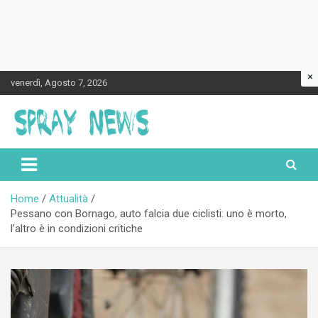
×
Skip
venerdì, Agosto 7, 2026
to
content
Spraynews.it
Home
Attualità
Pessano con Bornago, auto falcia due ciclisti: uno è morto,
l’altro è in condizioni critiche