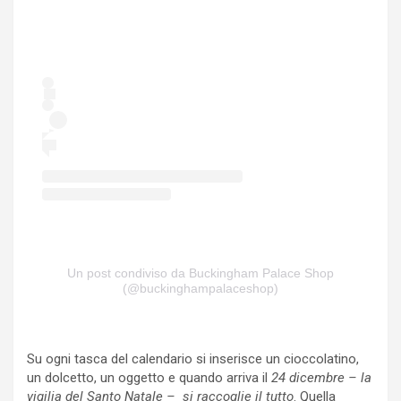
Un post condiviso da Buckingham Palace Shop
(@buckinghampalaceshop)
Su ogni tasca del calendario si inserisce un cioccolatino,
un dolcetto, un oggetto e quando arriva il
24 dicembre – la
vigilia del Santo Natale – si raccoglie il tutto
. Quella