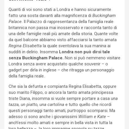
Quanti di voi sono stati a Londra e hanno sicuramente
fatto una sosta davanti alla magnificenza di
Buckingham
Palace
. Il Palazzo di rappresentanza della famiglia reale
britannica non passa mai inosservato e racconta tanto di
una delle famiglie reali più amate della storia. Quante volte
da quel balcone abbiamo visto affacciarsi la tanto amata
Regina Elisabetta
la quale sventolava la sua manina ai
sudditi in delirio. Insomma
Londra non può dirsi
tale
senza Buckingham Palace.
Non si può nemmeno visitare
Londra senza avere acquistato qualche souvenir – o
gadget per dirla in inglese – che ritragga un personaggio
della famiglia reale.
Che sia la defunta e compianta Regina Elisabetta, oppure
suo marito Filippo, o ancora la tanto amata principessa
triste Diana, insomma si vuole sempre portare a casa
una
tazza, un piatto, una cartolina
e tutto quello che ricordi
questi personaggi tanto amati, purtroppo scomparsi. Ma
adesso ci sono anche i giovanissimi
William e Kate
–
anch’essi molto amati e sempre in bella vista in tutta la
loro bellezza – la loro immagine spopola su tazze,