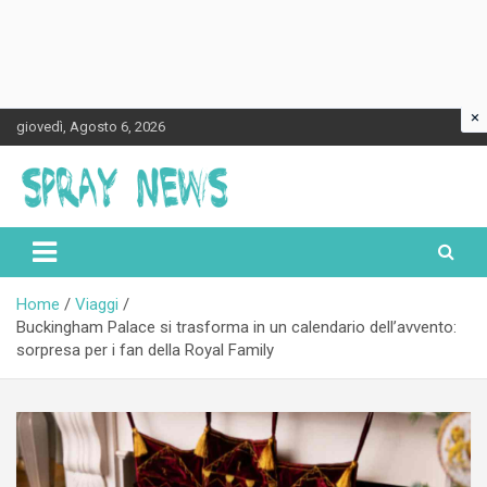
×
Skip
giovedì, Agosto 6, 2026
to
content
Spraynews.it
Home
Viaggi
Buckingham Palace si trasforma in un calendario dell’avvento:
sorpresa per i fan della Royal Family