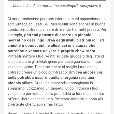
Che ne dici di un mercatino casalingo?- spraynews.it
Ci sono tantissime persone interessate ed appassionate di
abiti vintage ed usati. Se i tuoi vestiti sono ancora in buone
condizioni, potresti pensare di rivenderli a metà prezzo. Per
esempio
, potresti pensare di creare un piccolo
mercatino casalingo. Crea degli inviti, distribuiscili ad
amiche e conoscenti, e allestisci una stanza che
potrebbe diventare un vero e proprio show room.
Potresti mettere i tuoi vestiti su delle grucce o degli stand,
e lasciare che gli invitati girino per casa guardando i tuoi
vestiti da vicino. Per intrattenere al meglio i tuoi ospiti,
potresti creare un piccolo rinfresco.
Un’idea ancora più
bella potrebbe essere quella di organizzare una
piccola sfilata.
Crea una passerella immaginaria in
soggiorno, utilizzando un tappeto lungo. Indossa i tuoi
vestiti uno per volta e dai la possibilità ai tuoi ospiti di fare
offerte libere per l’acquisto. Potrebbe rivelarsi la cosa più
divertente che tu abbia mai fatto.
Se proprio non hai voglia di una vendita casalinga, potresti