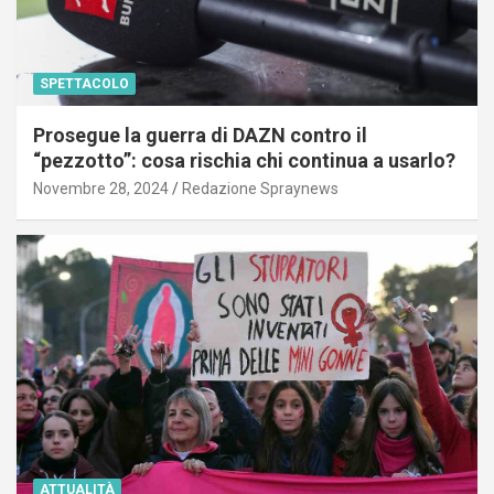
SPETTACOLO
Prosegue la guerra di DAZN contro il
“pezzotto”: cosa rischia chi continua a usarlo?
Novembre 28, 2024
Redazione Spraynews
ATTUALITÀ