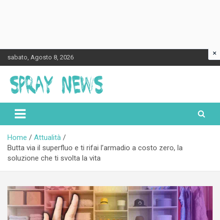
×
Skip
sabato, Agosto 8, 2026
to
content
Spraynews.it
Home
Attualità
Butta via il superfluo e ti rifai l’armadio a costo zero, la
soluzione che ti svolta la vita