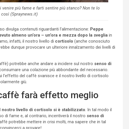
 venire più fame e farti sentire più stanco? Non te lo
 così (Spraynews.it)
so divulga contenuti riguardanti l’alimentazione:
Peppe
evuto almeno un’ora – un’ora e mezza dopo la sveglia
in
o, infatti, il nostro livello di
cortisolo
(anche conosciuto
ebbe dunque provocare un ulteriore innalzamento dei livelli di
affè) potrebbe anche andare a incidere sul nostro
senso di
a consumare una colazione più abbondante del necessario.
l’effetto del caffè svanisce e il nostro livello di cortisolo
olarmente giù.
caffè farà effetto meglio
nostro livello di cortisolo si è stabilizzato
. In tal modo il
so di fame e, al contrario, incentiverà il nostro
senso di
caffè potrebbe mettere in crisi molti, ma sapere che in tal
convincerci a provare!