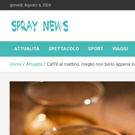
Skip
giovedì, Agosto 6, 2026
to
content
Spraynews.it
ATTUALITÀ
SPETTACOLO
SPORT
VIAGGI
Home
Attualità
Caffè al mattino, meglio non berlo appena sv