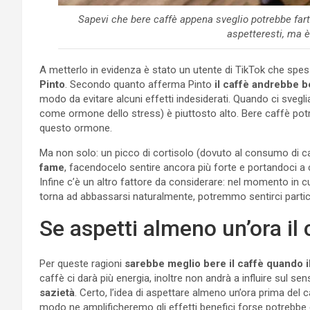
Sapevi che bere caffè appena sveglio potrebbe farti
aspetteresti, ma è
A metterlo in evidenza è stato un utente di TikTok che spes
Pinto
. Secondo quanto afferma Pinto
il caffè andrebbe b
modo da evitare alcuni effetti indesiderati. Quando ci svegliam
come ormone dello stress) è piuttosto alto. Bere caffè potr
questo ormone.
Ma non solo: un picco di cortisolo (dovuto al consumo di c
fame
, facendocelo sentire ancora più forte e portandoci 
Infine c’è un altro fattore da considerare: nel momento in cui 
torna ad abbassarsi naturalmente, potremmo sentirci partic
Se aspetti almeno un’ora il 
Per queste ragioni
sarebbe meglio bere il caffè quando il 
caffè ci darà più energia, inoltre non andrà a influire sul sen
sazietà
. Certo, l’idea di aspettare almeno un’ora prima del 
modo ne amplificheremo gli effetti benefici forse potrebbe 