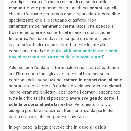
i vari tipi di lavoro. Parliamo in questo caso di quelli
manuali
, come possono essere quelli nei
campi
o quelli
che si effettuano per strada con le riparazioni o delle ditte
specializzate che si occupano di asfalto. Non
dimentichiamoci nemmeno dei
muratori
che spesso si
trovano ad operare sui tetti delle case in costruzione.
Insomma, l’elenco è davvero lungo e da come si può
capire si tratta di mansioni strettamente legate alle
condizioni climatiche (
qui vi abbiamo parlato dei rischi
che si corrono col forte caldo di questi giorni
).
Adesso, con l’ondata di forte caldo che si sta abbattendo
per l’Italia sono tanti gli avvertimenti al buonsenso nei
confronti della popolazione:
evitare le esposizioni al sole
soprattutto nelle ore più calde. Le varie segreterie regionali
hanno diramato bollettini, così come i comuni, esponendo
tutte le criticità che si possono avere
svolgendo sotto il
sole la propria attività
lavorativa. Per questo motivo
bisogna prestare massima attenzione, sia da parte dei
datori di lavoro che degli stessi lavoratori.
In ogni caso la legge prevede che i
n caso di caldo