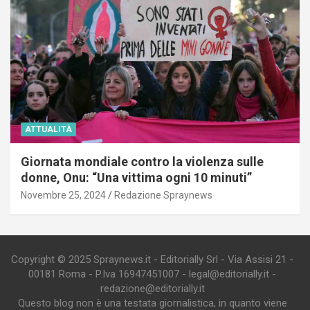
ATTUALITÀ
Giornata mondiale contro la violenza sulle
donne, Onu: “Una vittima ogni 10 minuti”
Novembre 25, 2024
Redazione Spraynews
Copyright © 2025 Spraynews.it - Editorially Srl - Via Assisi 21 -
00181 Roma - P.Iva 16947451007 - legal@editorially.it -
redazione@editorially.it
Questo blog non è una testata giornalistica, in quanto viene