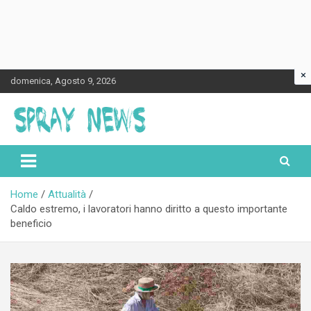
×
Skip
domenica, Agosto 9, 2026
to
content
Spraynews.it
Home
Attualità
Caldo estremo, i lavoratori hanno diritto a questo importante
beneficio