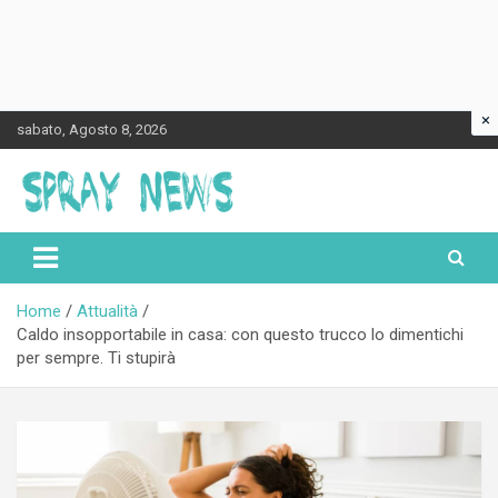
×
Skip
sabato, Agosto 8, 2026
to
content
Spraynews.it
Home
Attualità
Caldo insopportabile in casa: con questo trucco lo dimentichi
per sempre. Ti stupirà