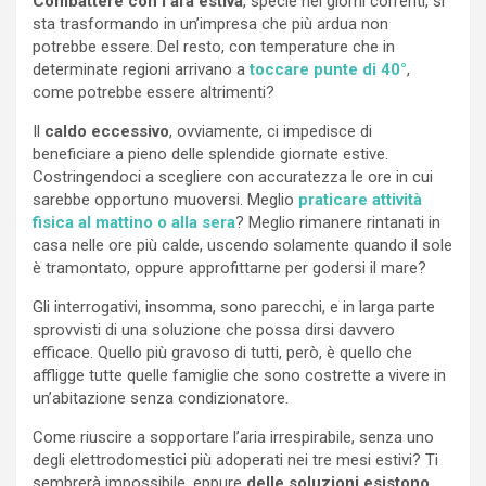
Combattere con l’afa estiva
, specie nei giorni correnti, si
sta trasformando in un’impresa che più ardua non
potrebbe essere. Del resto, con temperature che in
determinate regioni arrivano a
toccare punte di 40°
,
come potrebbe essere altrimenti?
Il
caldo eccessivo
, ovviamente, ci impedisce di
beneficiare a pieno delle splendide giornate estive.
Costringendoci a scegliere con accuratezza le ore in cui
sarebbe opportuno muoversi. Meglio
praticare attività
fisica al mattino o alla sera
? Meglio rimanere rintanati in
casa nelle ore più calde, uscendo solamente quando il sole
è tramontato, oppure approfittarne per godersi il mare?
Gli interrogativi, insomma, sono parecchi, e in larga parte
sprovvisti di una soluzione che possa dirsi davvero
efficace. Quello più gravoso di tutti, però, è quello che
affligge tutte quelle famiglie che sono costrette a vivere in
un’abitazione senza condizionatore.
Come riuscire a sopportare l’aria irrespirabile, senza uno
degli elettrodomestici più adoperati nei tre mesi estivi? Ti
sembrerà impossibile, eppure
delle soluzioni esistono