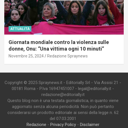
ATTUALITÀ
Giornata mondiale contro la violenza sulle
donne, Onu: “Una vittima ogni 10 minuti”
Novembre 25, 2024
Redazione Spraynews
Copyright © 2025 Spraynews.it - Editorially Srl - Via Assisi 21 -
00181 Roma - P.Iva 16947451007 - legal@editorially.it -
redazione@editorially.it
Questo blog non è una testata giornalistica, in quanto viene
aggiornato senza alcuna periodicità. Non può pertanto
considerarsi un prodotto editoriale ai sensi della legge n. 62
del 07.03.2001
Redazione
-
Privacy Policy
-
Disclaimer