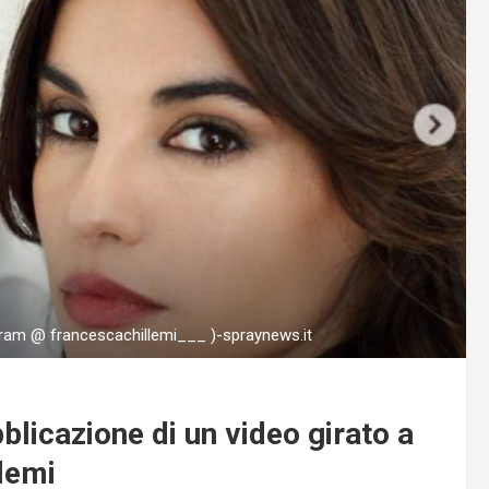
ram @ francescachillemi___ )-spraynews.it
licazione di un video girato a
lemi