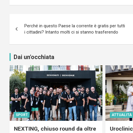
Navigazione
Perché in questo Paese la corrente è gratis per tutti
articoli
i cittadini? Intanto molti ci si stanno trasferendo
Dai un'occhiata
SPORT
ATTUALITÀ
NEXTING, chiuso round da oltre
Uroclini