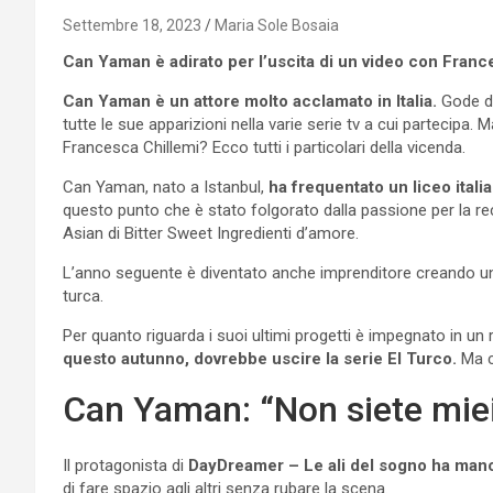
Settembre 18, 2023
Maria Sole Bosaia
Can Yaman è adirato per l’uscita di un video con Fran
Can Yaman è un attore molto acclamato in Italia.
Gode d
tutte le sue apparizioni nella varie serie tv a cui partecipa. 
Francesca Chillemi? Ecco tutti i particolari della vicenda.
Can Yaman, nato a Istanbul,
ha frequentato un liceo itali
questo punto che è stato folgorato dalla passione per la rec
Asian di Bitter Sweet Ingredienti d’amore.
L’anno seguente è diventato anche imprenditore creando un
turca.
Per quanto riguarda i suoi ultimi progetti è impegnato in un r
questo autunno, dovrebbe uscire la serie El Turco.
Ma c
Can Yaman: “Non siete miei
Il protagonista di
DayDreamer – Le ali del sogno ha man
di fare spazio agli altri senza rubare la scena.