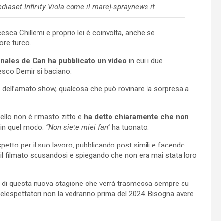
iaset Infinity Viola come il mare)-spraynews.it
cesca Chillemi e proprio lei è coinvolta, anche se
tore turco.
onales de Can ha pubblicato un video
in cui i due
cesco Demir si baciano.
ne dell’amato show, qualcosa che può rovinare la sorpresa a
ello non è rimasto zitto e
ha detto chiaramente che non
 in quel modo.
“Non siete miei fan”
ha tuonato.
tto per il suo lavoro, pubblicando post simili e facendo
e il filmato scusandosi e spiegando che non era mai stata loro
di questa nuova stagione che verrà trasmessa sempre su
telespettatori non la vedranno prima del 2024. Bisogna avere