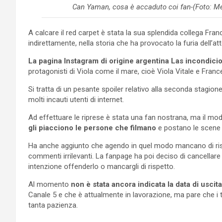
Can Yaman, cosa è accaduto coi fan-(Foto: Med
A calcare il red carpet è stata la sua splendida collega Fran
indirettamente, nella storia che ha provocato la furia dell’at
La pagina Instagram di origine argentina Las incondici
protagonisti di Viola come il mare, cioè Viola Vitale e Fran
Si tratta di un pesante spoiler relativo alla seconda stagio
molti incauti utenti di internet.
Ad effettuare le riprese è stata una fan nostrana, ma il mod
gli piacciono le persone che filmano
e postano le scene
Ha anche aggiunto che agendo in quel modo mancano di rispe
commenti irrilevanti. La fanpage ha poi deciso di cancellar
intenzione offenderlo o mancargli di rispetto.
Al momento
non è stata ancora indicata la data di uscita
Canale 5 e che è attualmente in lavorazione, ma pare che i 
tanta pazienza.