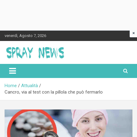
×
Skip
venerdì, Agosto 7, 2026
to
content
Spraynews.it
Home
Attualità
Cancro, via al test con la pillola che può fermarlo