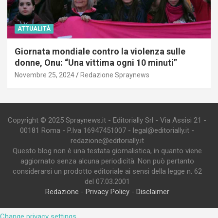
ATTUALITÀ
Giornata mondiale contro la violenza sulle
donne, Onu: “Una vittima ogni 10 minuti”
Novembre 25, 2024
Redazione Spraynews
Copyright © 2025 Spraynews.it - Editorially Srl - Via Assisi 21 -
00181 Roma - P.Iva 16947451007 - legal@editorially.it -
redazione@editorially.it
Questo blog non è una testata giornalistica, in quanto viene
aggiornato senza alcuna periodicità. Non può pertanto
considerarsi un prodotto editoriale ai sensi della legge n. 62
del 07.03.2001
Redazione
-
Privacy Policy
-
Disclaimer
Change privacy settings