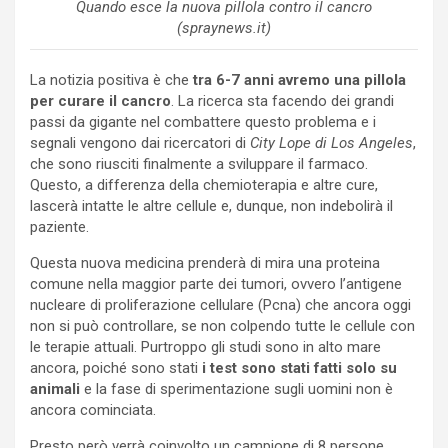
Quando esce la nuova pillola contro il cancro
(spraynews.it)
La notizia positiva è che
tra 6-7 anni avremo una pillola
per curare il cancro
. La ricerca sta facendo dei grandi
passi da gigante nel combattere questo problema e i
segnali vengono dai ricercatori di
City Lope di Los Angeles
,
che sono riusciti finalmente a sviluppare il farmaco.
Questo, a differenza della chemioterapia e altre cure,
lascerà intatte le altre cellule e, dunque, non indebolirà il
paziente.
Questa nuova medicina prenderà di mira una proteina
comune nella maggior parte dei tumori, ovvero l’antigene
nucleare di proliferazione cellulare (Pcna) che ancora oggi
non si può controllare, se non colpendo tutte le cellule con
le terapie attuali. Purtroppo gli studi sono in alto mare
ancora, poiché sono stati
i test sono stati fatti solo su
animali
e la fase di sperimentazione sugli uomini non è
ancora cominciata.
Presto però verrà coinvolto un campione di 8 persone