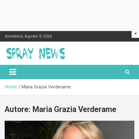
×
Skip
domenica, Agosto 9, 2026
to
content
Spraynews.it
Home
Maria Grazia Verderame
Autore:
Maria Grazia Verderame