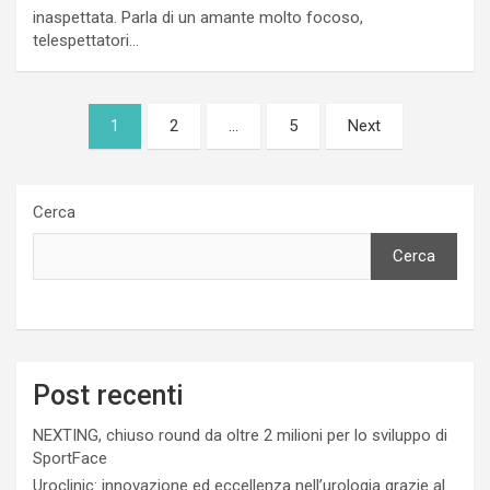
inaspettata. Parla di un amante molto focoso,
telespettatori…
Paginazione
1
2
…
5
Next
degli
articoli
Cerca
Cerca
Post recenti
NEXTING, chiuso round da oltre 2 milioni per lo sviluppo di
SportFace
Uroclinic: innovazione ed eccellenza nell’urologia grazie al