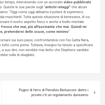
so tempo, intervenendo con un accorato
video pubblicato
no. Queste le sue parole sugli “
antichi retaggi”
che alcuni
viamo: “Oggi come oggi abbiamo il potere di esprimerci,
ai maschietti. Tutta questa situazione di benessere, di cui
are il nostro aspetto fisico e anche a livello mentale.
ù fresca che mai, più affascinante che mai. Quindi mi
ente, pretenderei delle scuse, come minimo
”.
ornare sui suoi passi, confrontandosi con l’ex Gatta Nera,
o tutto come prima. Tuttavia, Insegno ha tenuto a specificare
e, a suo dire, non avrebbe mai detto che Stephens sarebbe
ebbe nulla di sbagliato.
Pugno di ferro di Piersilvio Berlusconi: dietro i
provini c’è un regolamento durissimo