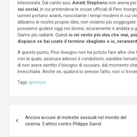
interessata. Dal canto suo,
Ainett Stephens
non aveva per
sui social
, in cui pretendeva le scuse ufficiali di Pino Inseg
uomini portano avanti, nonostante i tempi moderni in cui vi
abbiamo le nostre proprie idee, non viviamo più soggiogate d
possiamo godere oggi noi donne, sicuramente è andata a giov
Siamo più radianti. Quindi
io mi sento più viva che mai, pi
dispiace se hai usato il termine sbagliato e io, veram
A questo punto, Pino Insegno non ha potuto fare altre che t
con la quale, assicura adesso il conduttore, sarebbe tornat
di non avere sentito il bisogno di scusare, dal momento ch
invecchiata. Anche se, qualora lo avesse fatto, non ci trover
Tags:
apertura
Navigazione
Ancora accuse di molestie sessuali nel mondo del
articoli
cinema: 5 attrici contro Philippe Garrel