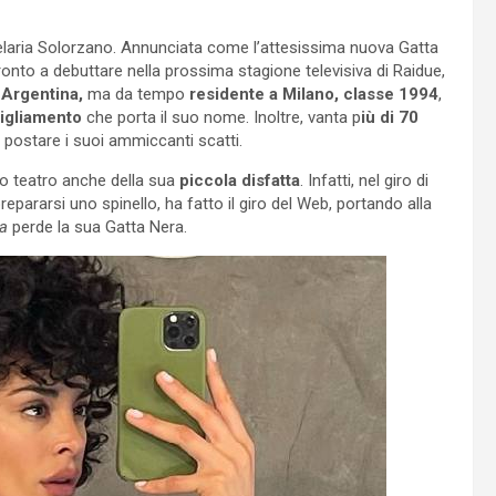
delaria Solorzano. Annunciata come l’attesissima nuova Gatta
onto a debuttare nella prossima stagione televisiva di Raidue,
n
Argentina,
ma da tempo
residente a Milano, classe 1994
,
bigliamento
che porta il suo nome. Inoltre, vanta p
iù di 70
a postare i suoi ammiccanti scatti.
o teatro anche della sua
piccola disfatta
. Infatti, nel giro di
repararsi uno spinello, ha fatto il giro del Web, portando alla
ra
perde la sua Gatta Nera.