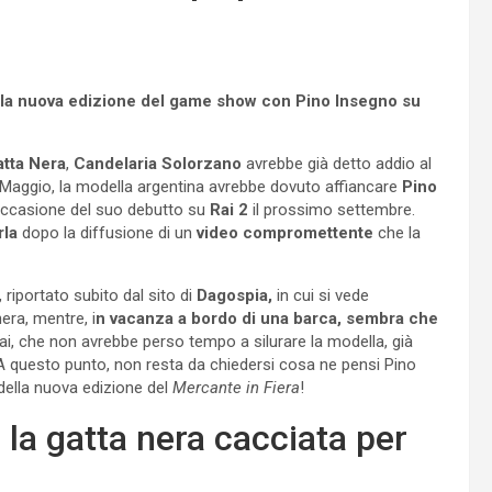
lla nuova edizione del game show con Pino Insegno su
tta Nera
,
Candelaria Solorzano
avrebbe già detto addio al
e Maggio, la modella argentina avrebbe dovuto affiancare
Pino
occasione del suo debutto su
Rai 2
il prossimo settembre.
rla
dopo la diffusione di un
video compromettente
che la
 riportato subito dal sito di
Dagospia,
in cui si vede
era, mentre, i
n vacanza a bordo di una barca, sembra che
ai, che non avrebbe perso tempo a silurare la modella, già
 A questo punto, non resta da chiedersi cosa ne pensi Pino
della nuova edizione del
Mercante in Fiera
!
 la gatta nera cacciata per