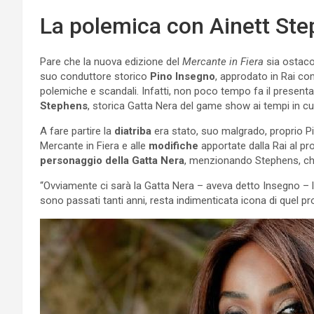
La polemica con Ainett Ste
Pare che la nuova edizione del
Mercante in Fiera
sia ostaco
suo conduttore storico
Pino Insegno
, approdato in Rai c
polemiche e scandali. Infatti, non poco tempo fa il presenta
Stephens
, storica Gatta Nera del game show ai tempi in cui
A fare partire la
diatriba
era stato, suo malgrado, proprio Pi
Mercante in Fiera e alle
modifiche
apportate dalla Rai al p
personaggio della Gatta Nera
, menzionando Stephens, che
“Ovviamente ci sarà la Gatta Nera – aveva detto Insegno –
sono passati tanti anni, resta indimenticata icona di quel 