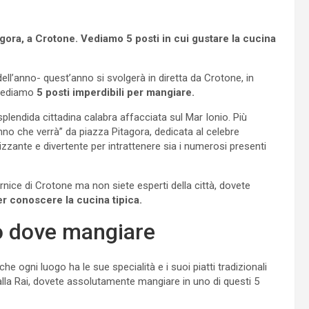
agora, a Crotone. Vediamo 5 posti in cui gustare la cucina
ell’anno- quest’anno si svolgerà in diretta da Crotone, in
 vediamo
5 posti imperdibili per mangiare.
 splendida cittadina calabra affacciata sul Mar Ionio. Più
o che verrà” da piazza Pitagora, dedicata al celebre
zzante e divertente per intrattenere sia i numerosi presenti
rnice di Crotone ma non siete esperti della città, dovete
er conoscere la cucina tipica.
o dove mangiare
e ogni luogo ha le sue specialità e i suoi piatti tradizionali
lla Rai, dovete assolutamente mangiare in uno di questi 5