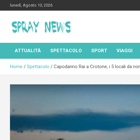
Skip
lunedì, Agosto 10, 2026
to
content
Spraynews.it
ATTUALITÀ
SPETTACOLO
SPORT
VIAGGI
Home
Spettacolo
Capodanno Rai a Crotone, i 5 locali da no