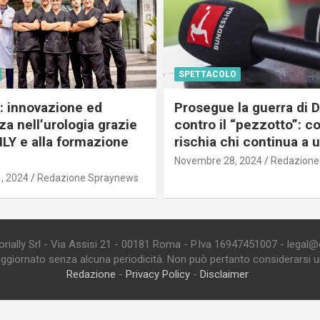
SPETTACOLO
c: innovazione ed
Prosegue la guerra di
a nell’urologia grazie
contro il “pezzotto”: c
ILY e alla formazione
rischia chi continua a 
Novembre 28, 2024
Redazione
, 2024
Redazione Spraynews
ially Srl - Via Assisi 21 - 00181 Roma - P.Iva 16947451007 - legal@edi
aggiornato senza alcuna periodicità. Non può pertanto considerarsi un 
Redazione
-
Privacy Policy
-
Disclaimer