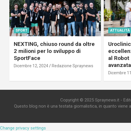
SPORT
ATTUALITÀ
NEXTING, chiuso round da oltre
Uroclini
2 milioni per lo sviluppo di
eccellenz
SportFace
al Robot 
avanzata
Dicembre 12, 2024
Redazione Spraynews
Dicembre 11
Copyright © 2025 Spraynews.it - Editor
Questo blog non è una testata giornalistica, in quanto viene 
Change privacy settings