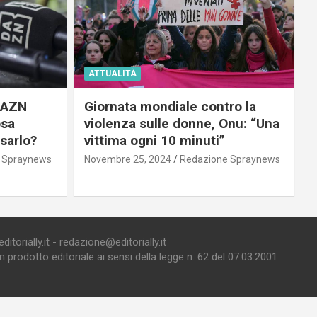
ATTUALITÀ
 DAZN
Giornata mondiale contro la
osa
violenza sulle donne, Onu: “Una
usarlo?
vittima ogni 10 minuti”
 Spraynews
Novembre 25, 2024
Redazione Spraynews
torially.it - redazione@editorially.it
prodotto editoriale ai sensi della legge n. 62 del 07.03.2001