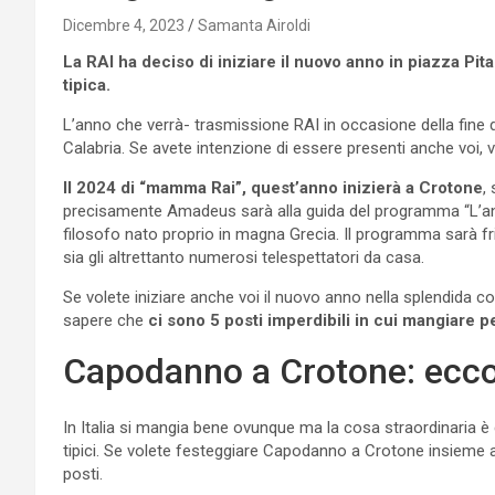
Dicembre 4, 2023
Samanta Airoldi
La RAI ha deciso di iniziare il nuovo anno in piazza Pit
tipica.
L’anno che verrà- trasmissione RAI in occasione della fine d
Calabria. Se avete intenzione di essere presenti anche voi,
Il 2024 di “mamma Rai”, quest’anno inizierà a Crotone
,
precisamente Amadeus sarà alla guida del programma “L’ann
filosofo nato proprio in magna Grecia. Il programma sarà fri
sia gli altrettanto numerosi telespettatori da casa.
Se volete iniziare anche voi il nuovo anno nella splendida co
sapere che
ci sono 5 posti imperdibili in cui mangiare p
Capodanno a Crotone: ecc
In Italia si mangia bene ovunque ma la cosa straordinaria è ch
tipici. Se volete festeggiare Capodanno a Crotone insieme a
posti.