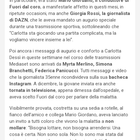
In particolare, era stato
Mario Giordano, il conduttore di
Fuori dal coro
, a manifestarle affetto in questi mesi, in
ripetute occasioni, ma anche
Giorgia Rossi, la giornalista
di DAZN
, che le aveva mandato un augurio speciale
durante una trasmissione sportiva, sottolineando che
“Carlotta sta giocando una partita complicata, ma la
vogliamo vincere insieme a lei”.
Poi ancora i messaggi di augurio e conforto a Carlotta
Dessì in queste settimane nel corso delle trasmissioni
Mediaset sono arrivati da
Myrta Merlino, Simona
Branchetti, Federica Panicucci
. Tutti messaggi e video
che la giornalista 35enne ricondivideva sulla sua
bacheca
Instagram
. A dicembre, la giovane inviata era anche
tornata in televisione
, appena dimessa dall’ospedale, e
aveva scelto Fuori dal coro per parlare della malattia.
Visibilmente provata, costretta su una sedia a rotelle, al
fianco dell’amico e collega Mario Giordano, aveva lanciato
un invito a tutti coloro che vivono la malattia a
non
mollare
: “Bisogna lottare, non bisogna arrendersi. Una
cosa è certa. Non sono sola. Non lo sono mai stata dal