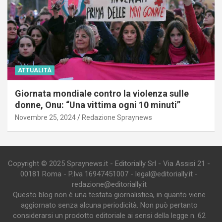
ATTUALITÀ
Giornata mondiale contro la violenza sulle
donne, Onu: “Una vittima ogni 10 minuti”
Novembre 25, 2024
Redazione Spraynews
Copyright © 2025 Spraynews.it - Editorially Srl - Via Assisi 21 -
00181 Roma - P.Iva 16947451007 - legal@editorially.it -
redazione@editorially.it
Questo blog non è una testata giornalistica, in quanto viene
aggiornato senza alcuna periodicità. Non può pertanto
considerarsi un prodotto editoriale ai sensi della legge n. 62