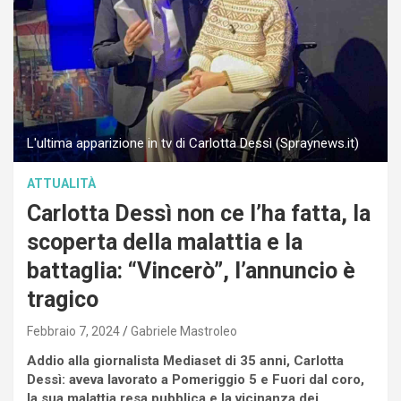
L'ultima apparizione in tv di Carlotta Dessì (Spraynews.it)
ATTUALITÀ
Carlotta Dessì non ce l’ha fatta, la
scoperta della malattia e la
battaglia: “Vincerò”, l’annuncio è
tragico
Febbraio 7, 2024
Gabriele Mastroleo
Addio alla giornalista Mediaset di 35 anni, Carlotta
Dessì: aveva lavorato a Pomeriggio 5 e Fuori dal coro,
la sua malattia resa pubblica e la vicinanza dei