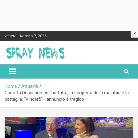
×
Skip
venerdì, Agosto 7, 2026
to
content
Spraynews.it
Home
Attualità
Carlotta Dessì non ce l’ha fatta, la scoperta della malattia e la
battaglia: “Vincerò”, l’annuncio è tragico