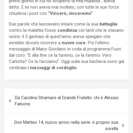
primo giorno in cui ho scoperto la mia malattia”, aveva
detto. E lei non aveva mai mollato, con tutte le sue forze
chiudeva i post con
“Vincerò, vinceremo”
.
Due parole che lasciavano intuire come la sua
battaglia
contro la malattia fosse
condivisa
coi tanti che le stavano
vicino: il 3 gennaio di quest’anno aveva spiegato che
avrebbe dovuto ricorrere a
nuove cure.
Poi l’ultimo
messaggio di Mario Giordano in coda al programma Fuori
dal coro: “E alla fine ce la faremo, ce la faremo. Vero
Carlotta? Ce la facciamo”. Oggi sulla sua bacheca sono già
centinaia
i messaggi di cordoglio
.
Navigazione
Da Carolina Stramare al Grande Fratello: chi è Alessio
articoli
Falsone
Don Matteo 14, nuovo arrivo nella serie: è proprio sua
sorella