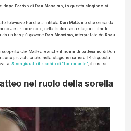
e dopo l’arrivo di Don Massimo, in questa stagione ci
o televisivo Rai che si intitola
Don Matteo
e che ormai da
innovarsi. Come noto, nella tredicesima stagione, il noto
o
da un ben più giovane
Don Massimo,
interpretato da
Raoul
oi scoperto che Matteo è anche
il nome di battesimo
di Don
i
sono previste anche nella stagione numero 14 di questa
mavera.
Scongiurato il rischio di “fuoriuscite”
, il cast si
tteo nel ruolo della sorella