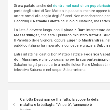
Si era parlato anche del
rientro nel cast di un popolariss
parte degli attori di Don Matteo in passato, mentre appare 
attore ormai alla soglia degli 85 anni. Non mancheranno 
Cecchini) e
Nathalie Guetta
nel ruolo di Natalina, ma l’attes
La lista è davvero lunga, con
il piccolo Bart
, interpretato d
Messerklinger,
che sarà il pubblico ministero
Vittoria Guid
Il Paradiso delle Signore, oppure
Eugenio Mastrandrea,
nel
pubblico italiano ha imparato a conoscere grazie a
Suburra
Entra infatti nel cast di Don Matteo l’attrice
Federica Sabati
don Massimo
, e che conosciamo per la sua
partecipazio
Sabatini ha già preso parte a molte fiction Rai e Mediaset
televisiva Suburra e nel sequel
Suburræterna.
Navigazione
Carlotta Dessì non ce l’ha fatta, la scoperta della
articoli
malattia e la battaglia: “Vincerò”, l’annuncio è
tragico