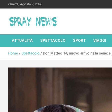
Skip
venerdì, Agosto 7, 2026
to
content
Spraynews.it
ATTUALITÀ
SPETTACOLO
SPORT
VIAGGI
Home
Spettacolo
Don Matteo 14, nuovo arrivo nella serie: è