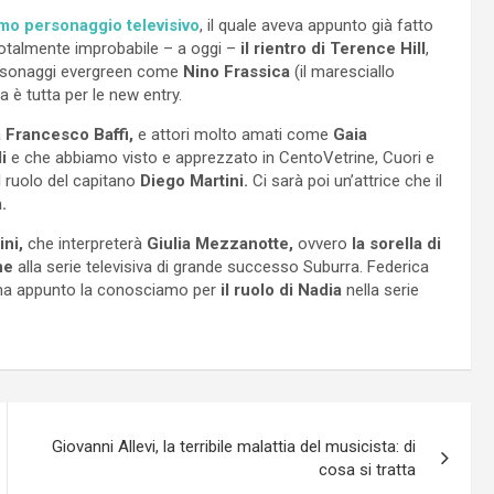
imo personaggio televisivo
, il quale aveva appunto già fatto
totalmente improbabile – a oggi –
il rientro di Terence Hill
,
personaggi evergreen come
Nino Frassica
(il maresciallo
a è tutta per le new entry.
a
Francesco Baffi,
e attori molto amati come
Gaia
i
e che abbiamo visto e apprezzato in CentoVetrine, Cuori e
 ruolo del capitano
Diego Martini.
Ci sarà poi un’attrice che il
.
ni,
che interpreterà
Giulia Mezzanotte,
ovvero
la sorella di
ne
alla serie televisiva di grande successo Suburra. Federica
, ma appunto la conosciamo per
il ruolo di Nadia
nella serie
Giovanni Allevi, la terribile malattia del musicista: di
cosa si tratta