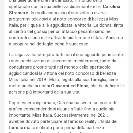
Una delle donne che ha cambiato il mondo dello
spettacolo con la sua bellezza disarmante è lei:
Carolina
Stramare.
In molti associano il suo volto a diversi
programmi televisivi e al noto concorso di bellezza Miss
Italia, per il quale si è aggiudicata la vittoria. La donna, finita
al centro del gossip per un attacco pesantissimo nei
confronti di una delle attiviste più famose d’Italia. Andiamo
a scoprire nel dettaglio cosa è successo.
La ragazza ha stregato tutti con il suo sguardo penetrante,
i suoi occhi azzurri e i lineamenti mediterranei, tanto da
conquistare proprio tutti nel mondo dello spettacolo
aggiudicandosi la vittoria del noto concorso di bellezza
Miss Italia nel 2019. Molto legata alla sua famiglia, tiene
molto anche ai nonni
Giovanni ed Elena
, che ha definito le
persone più importanti della sua vita.
Dopo essersi diplomata, Carolina ha svolto un corso di
grafica conscendendosi alcune sfilate fino a quella più
importante, Miss Italia. Successivamente, nel 2021,
avrebbe dovuto partecipare al famoso reality L’Isola dei
famosi ma si è ritirata poco prima della partenza.