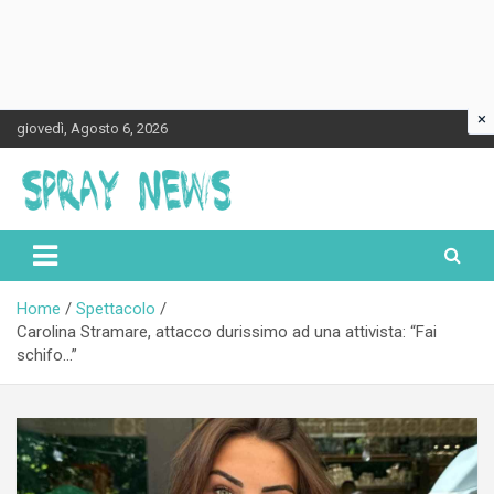
×
Skip
giovedì, Agosto 6, 2026
to
content
Spraynews.it
Home
Spettacolo
Carolina Stramare, attacco durissimo ad una attivista: “Fai
schifo…”