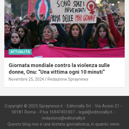
ATTUALITÀ
Giornata mondiale contro la violenza sulle
donne, Onu: “Una vittima ogni 10 minuti”
Novembre 25, 2024
Redazione Spraynews
Copyright © 2025 Spraynews.it - Editorially Srl - Via Assisi 21 -
00181 Roma - P.Iva 16947451007 - legal@editorially.it -
redazione@editorially.it
Questo blog non è una testata giornalistica, in quanto viene