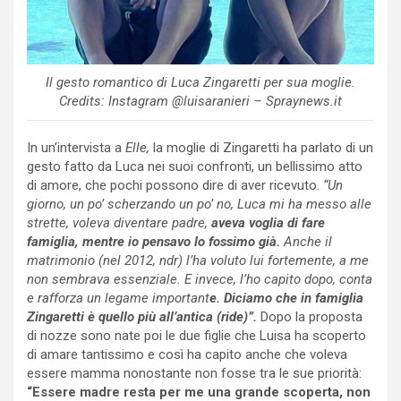
Il gesto romantico di Luca Zingaretti per sua moglie.
Credits: Instagram @luisaranieri – Spraynews.it
In un’intervista a
Elle,
la moglie di Zingaretti ha parlato di un
gesto fatto da Luca nei suoi confronti, un bellissimo atto
di amore, che pochi possono dire di aver ricevuto.
“Un
giorno, un po’ scherzando un po’ no, Luca mi ha messo alle
strette, voleva diventare padre,
aveva voglia di fare
famiglia, mentre io pensavo lo fossimo già.
Anche il
matrimonio (nel 2012, ndr) l’ha voluto lui fortemente, a me
non sembrava essenziale. E invece, l’ho capito dopo, conta
e rafforza un legame important
e. Diciamo che in famiglia
Zingaretti è quello più all’antica (ride)”.
Dopo la proposta
di nozze sono nate poi le due figlie che Luisa ha scoperto
di amare tantissimo e così ha capito anche che voleva
essere mamma nonostante non fosse tra le sue priorità:
“Essere madre resta per me una grande scoperta, non