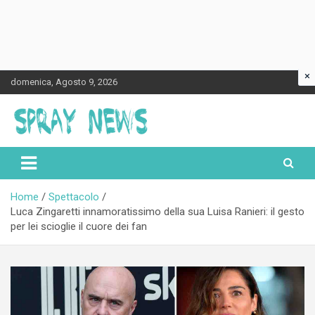
×
Skip
domenica, Agosto 9, 2026
to
content
Spraynews.it
Home
Spettacolo
Luca Zingaretti innamoratissimo della sua Luisa Ranieri: il gesto
per lei scioglie il cuore dei fan