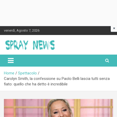
×
Skip
venerdì, Agosto 7, 2026
to
content
Spraynews.it
Home
Spettacolo
Carolyn Smith, la confessione su Paolo Belli lascia tutti senza
fiato: quello che ha detto è incredibile