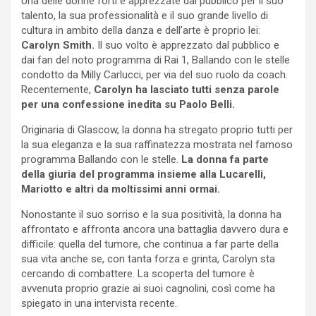
Una delle donne forti e apprezzate dal pubblico per il suo
talento, la sua professionalità e il suo grande livello di
cultura in ambito della danza e dell’arte è proprio lei:
Carolyn Smith.
Il suo volto è apprezzato dal pubblico e
dai fan del noto programma di Rai 1, Ballando con le stelle
condotto da Milly Carlucci, per via del suo ruolo da coach.
Recentemente,
Carolyn ha lasciato tutti senza parole
per una confessione inedita su Paolo Belli.
Originaria di Glascow, la donna ha stregato proprio tutti per
la sua eleganza e la sua raffinatezza mostrata nel famoso
programma Ballando con le stelle.
La donna fa parte
della giuria del programma insieme alla Lucarelli,
Mariotto e altri da moltissimi anni ormai.
Nonostante il suo sorriso e la sua positività, la donna ha
affrontato e affronta ancora una battaglia davvero dura e
difficile: quella del tumore, che continua a far parte della
sua vita anche se, con tanta forza e grinta, Carolyn sta
cercando di combattere. La scoperta del tumore è
avvenuta proprio grazie ai suoi cagnolini, così come ha
spiegato in una intervista recente.