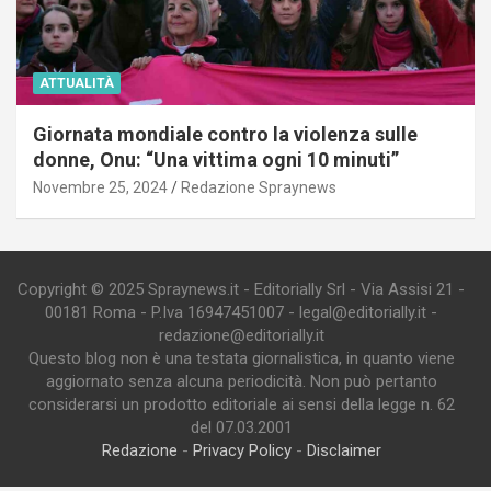
ATTUALITÀ
Giornata mondiale contro la violenza sulle
donne, Onu: “Una vittima ogni 10 minuti”
Novembre 25, 2024
Redazione Spraynews
Copyright © 2025 Spraynews.it - Editorially Srl - Via Assisi 21 -
00181 Roma - P.Iva 16947451007 - legal@editorially.it -
redazione@editorially.it
Questo blog non è una testata giornalistica, in quanto viene
aggiornato senza alcuna periodicità. Non può pertanto
considerarsi un prodotto editoriale ai sensi della legge n. 62
del 07.03.2001
Redazione
-
Privacy Policy
-
Disclaimer