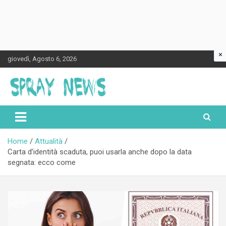
×
Skip
giovedì, Agosto 6, 2026
to
content
Spraynews.it
Home
Attualità
Carta d’identità scaduta, puoi usarla anche dopo la data
segnata: ecco come