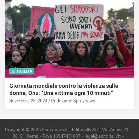
ATTUALITÀ
Giornata mondiale contro la violenza sulle
donne, Onu: “Una vittima ogni 10 minuti”
Novembre 25, 2024
Redazione Spraynews
Copyright © 2025 Spraynews.it - Editorially Srl - Via Assisi 21 -
00181 Roma - P.Iva 16947451007 - legal@editorially.it -