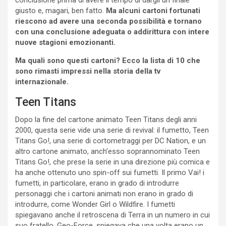
conclusione prima di avere il tempo di dargli un finale
giusto e, magari, ben fatto.
Ma alcuni cartoni fortunati
riescono ad avere una seconda possibilità e tornano
con una conclusione adeguata o addirittura con intere
nuove stagioni emozionanti.
Ma quali sono questi cartoni? Ecco la lista di 10 che
sono rimasti impressi nella storia della tv
internazionale.
Teen Titans
Dopo la fine del cartone animato Teen Titans degli anni
2000, questa serie vide una serie di revival: il fumetto, Teen
Titans Go!, una serie di cortometraggi per DC Nation, e un
altro cartone animato, anch’esso soprannominato Teen
Titans Go!, che prese la serie in una direzione più comica e
ha anche ottenuto uno spin-off sui fumetti. Il primo Vai! i
fumetti, in particolare, erano in grado di introdurre
personaggi che i cartoni animati non erano in grado di
introdurre, come Wonder Girl o Wildfire. I fumetti
spiegavano anche il retroscena di Terra in un numero in cui
suo fratello, Geo-Force, spiegava che una volta erano un