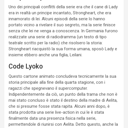
Uno dei principali conflitti della serie era che il cane di Lady
era in realtà un principe incantato, Strongheart, che era
innamorato di lei. Alcuni episodi della serie lo hanno
portato vicino a rivelare il suo segreto, ma la serie finisce
senza che lei ne venga a conoscenza. In Germania furono
realizzate una serie di radiodramma (un testo di tipo
teatrale scritto per la radio) che risolsero la storia:
Strongheart riacquistò la sua forma umana, sposò Lady e
insieme ebbero anche una figlia, Leilani.
Code Lyoko
Questo cartone animato concludeva tecnicamente la sua
storia principale alla fine della quarta stagione, con i
ragazzi che spegnevano il supercomputer.
Indipendentemente da ciò, un punto della trama che non è
mai stato concluso è stato il destino della madre di Aelita,
che si presume fosse stata rapita. Alcuni anni dopo, è
stata prodotta una serie live-action in cui le è stata
finalmente data una presenza fisica nella serie,
permettendole di riunirsi con Aelita. Detto questo, anche la