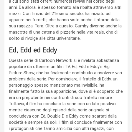
a cui sono stati offerti numerosi revival nel corso degli
anni. Da allora, è spesso tornato alla ribalta attraverso altri
mezzi. Con l’inizio del 21esimo secolo, ha iniziato ad
apparire nei fumetti, che hanno visto anche il ritorno della
sua ragazza, Tara. Oltre a questo, Gumby divenne anche la
mascotte di una catena di pizzerie nella vita reale, che di
solito si rivolge alle città universitarie.
Ed, Edd ed Eddy
Questa serie di Cartoon Network si è rivelata abbastanza
popolare da ottenere un film TV, Ed, Edd n Eddy’s Big
Picture Show, che ha finalmente contribuito a risolvere vari
problemi della serie. Per cominciare, il fratello di Eddy, un
personaggio spesso menzionato ma invisibile, ha
finalmente fatto la sua apparizione, dove si è scoperto che
era un prepotente nei confronti di suo fratello minore.
Tuttavia, il film ha concluso la serie con un lato positivo:
mentre ciascuno degli episodi della serie originale si
concludeva con Ed, Double D e Eddy come scartati dalla
società e sempre da soli, il film si conclude finalmente con
i protagonisti che fanno amicizia con altri ragazzi, con