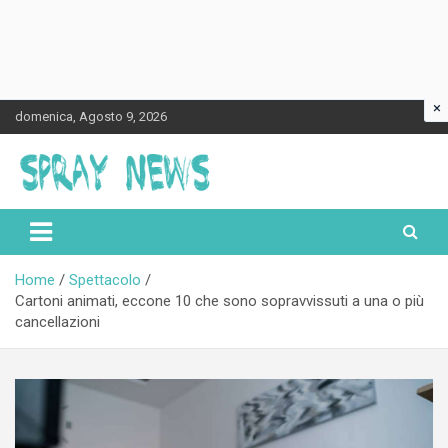
×
Skip
domenica, Agosto 9, 2026
to
content
Spraynews.it
Home
Spettacolo
Cartoni animati, eccone 10 che sono sopravvissuti a una o più
cancellazioni