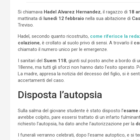
Si chiamava
Hadel Alvarez Hernandez
, il ragazzo di
18 a
mattinata di
lunedì 12 febbraio
nella sua abitazione di
Cas
Treviso.
Hadel, secondo quanto ricostruito,
come riferisce la red
colazione
, è crollato al suolo privo di sensi. A trovarlo il
co
chiamato il numero unico per le emergenze.
I sanitari del
Suem 118
, giunti sul posto anche a bordo di u
18enne, ma tutti gli sforzi non hanno dato l’esito sperato. 
La madre, appresa la notizia del decesso del figlio, si è sent
accertamenti del caso.
Disposta l’autopsia
Sulla salma del giovane studente è stato disposto l’
esame
avrebbe colpito, pare essersi trattato di un infarto fulmina
richiesto l’autopsia, ha dato anche l’autorizzazione per la
d
I funerali verranno celebrati, dopo l’esame autoptico, e si t