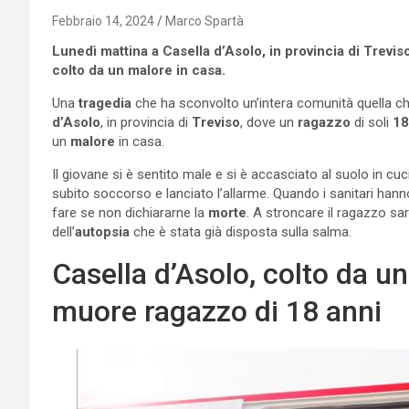
Febbraio 14, 2024
Marco Spartà
Lunedì mattina a Casella d’Asolo, in provincia di Trevis
colto da un malore in casa.
Una
tragedia
che ha sconvolto un’intera comunità quella ch
d’Asolo
, in provincia di
Treviso
, dove un
ragazzo
di soli
18
un
malore
in casa.
Il giovane si è sentito male e si è accasciato al suolo in cuci
subito soccorso e lanciato l’allarme. Quando i sanitari hanno
fare se non dichiararne la
morte
. A stroncare il ragazzo s
dell’
autopsia
che è stata già disposta sulla salma.
Casella d’Asolo, colto da u
muore ragazzo di 18 anni