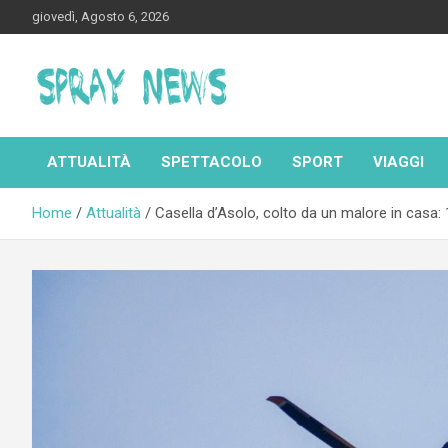
Skip
giovedì, Agosto 6, 2026
to
content
Spraynews.it
ATTUALITÀ
SPETTACOLO
SPORT
VIAGGI
Home
Attualità
Casella d’Asolo, colto da un malore in casa