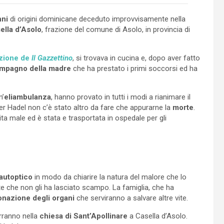
nni
di origini dominicane deceduto improvvisamente nella
ella d’Asolo
, frazione del comune di Asolo, in provincia di
azione de
Il Gazzettino
, si trovava in cucina e, dopo aver fatto
mpagno della madre
che ha prestato i primi soccorsi ed ha
n’
eliambulanza
, hanno provato in tutti i modi a rianimare il
Per Hadel non c’è stato altro da fare che appurarne la
morte
.
ita male ed è stata e trasportata in ospedale per gli
autoptico
in modo da chiarire la natura del malore che lo
nte che non gli ha lasciato scampo. La famiglia, che ha
onazione degli organi
che serviranno a salvare altre vite.
erranno nella
chiesa di Sant’Apollinare
a Casella d’Asolo.