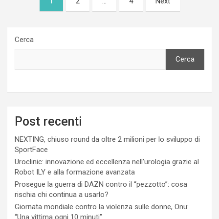
1
2
…
4
Next
degli
articoli
Cerca
Cerca
Post recenti
NEXTING, chiuso round da oltre 2 milioni per lo sviluppo di
SportFace
Uroclinic: innovazione ed eccellenza nell’urologia grazie al
Robot ILY e alla formazione avanzata
Prosegue la guerra di DAZN contro il “pezzotto”: cosa
rischia chi continua a usarlo?
Giornata mondiale contro la violenza sulle donne, Onu:
“Una vittima ogni 10 minuti”