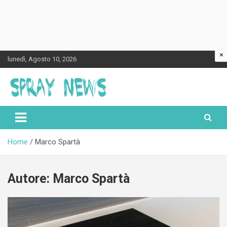
×
Skip
lunedì, Agosto 10, 2026
to
content
Spraynews.it
Home
Marco Spartà
Autore:
Marco Spartà