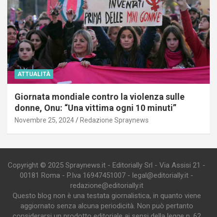
ATTUALITÀ
Giornata mondiale contro la violenza sulle
donne, Onu: “Una vittima ogni 10 minuti”
Novembre 25, 2024
Redazione Spraynews
Copyright © 2025 Spraynews.it - Editorially Srl - Via Assisi 21 -
00181 Roma - P.Iva 16947451007 - legal@editorially.it -
redazione@editorially.it
Questo blog non è una testata giornalistica, in quanto viene
aggiornato senza alcuna periodicità. Non può pertanto
considerarsi un prodotto editoriale ai sensi della legge n. 62