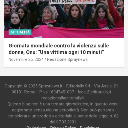
ATTUALITÀ
Giornata mondiale contro la violenza sulle
donne, Onu: “Una vittima ogni 10 minuti”
Novembre 25, 2024
Redazione Spraynews
Copyright © 2025 Spraynews.it - Editorially Srl - Via Assisi 21 -
00181 Roma - P.Iva 16947451007 - legal@editorially.it -
redazione@editorially.it
Questo blog non è una testata giornalistica, in quanto viene
aggiornato senza alcuna periodicità. Non può pertanto
considerarsi un prodotto editoriale ai sensi della legge n. 62
del 07.03.2001