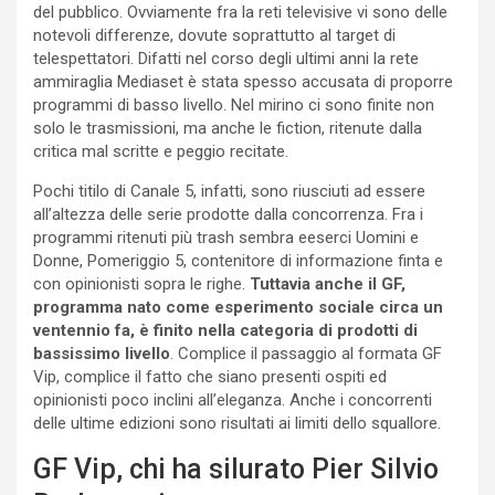
del pubblico. Ovviamente fra la reti televisive vi sono delle
notevoli differenze, dovute soprattutto al target di
telespettatori. Difatti nel corso degli ultimi anni la rete
ammiraglia Mediaset è stata spesso accusata di proporre
programmi di basso livello. Nel mirino ci sono finite non
solo le trasmissioni, ma anche le fiction, ritenute dalla
critica mal scritte e peggio recitate.
Pochi titilo di Canale 5, infatti, sono riusciuti ad essere
all’altezza delle serie prodotte dalla concorrenza. Fra i
programmi ritenuti più trash sembra eeserci Uomini e
Donne, Pomeriggio 5, contenitore di informazione finta e
con opinionisti sopra le righe.
Tuttavia anche il GF,
programma nato come esperimento sociale circa un
ventennio fa, è finito nella categoria di prodotti di
bassissimo livello
. Complice il passaggio al formata GF
Vip, complice il fatto che siano presenti ospiti ed
opinionisti poco inclini all’eleganza. Anche i concorrenti
delle ultime edizioni sono risultati ai limiti dello squallore.
GF Vip, chi ha silurato Pier Silvio