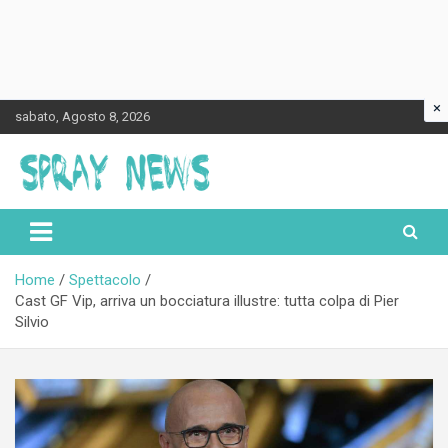
×
Skip
sabato, Agosto 8, 2026
to
content
Spraynews.it
Home
Spettacolo
Cast GF Vip, arriva un bocciatura illustre: tutta colpa di Pier
Silvio