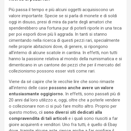
Più passa il tempo e più alcuni oggetti acquisiscono un
valore importante. Specie se si parla di monete e di soldi
oggi in disuso, presi di mira da parte degli amatori che
spenderebbero una fortuna pur di poterli riporle in una teca
per poi esporli dove più li aggrada. In tanti si stanno
cimentando nella ricerca di questi pezzi rari, specialmente
nelle proprie abitazioni dove, di genere, si ripongono
all’interno di alcune scatole in cantina. In effetti, non tutti
hanno la passione relativa al mondo della numismatica e si
dimenticano in un cantone dei pezzi che per il mercato del
collezionismo possono esser visti come rari.
Viene da sé capire che le vecchie lire che sono rimaste
all’interno delle case
possono anche avere un valore
entusiasmante oggigiorno.
In effetti, sono passati più di
20 anni dal loro utilizzo e, oggi, oltre che a poterle vendere
o collezionare non ci si può fare molto altro. Proprio per
questo motivo, c
i sono diversi siti dedicati alla
compravendita di tali articoli
e i quali sono riusciti a far
gioire acquirenti e venditori. Uno fra tutti, è quello di Ebay
dove, tramite alcune aste, riesce anche a far gonfiare il