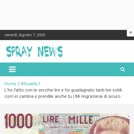
×
Skip
venerdì, Agosto 7, 2026
to
content
Spraynews.it
Home
Attualità
L’ho fatto con le vecchie lire e ho guadagnato tanti bei soldi:
corri in cantina e prendile anche tu | Mi ringrazierai di sicuro