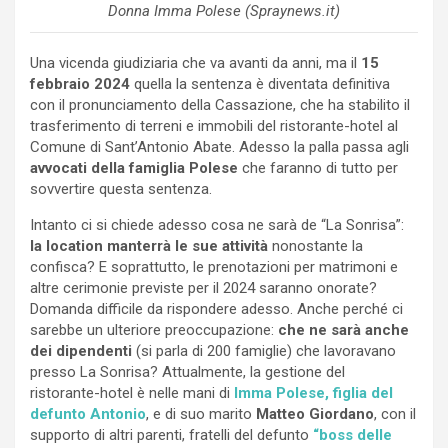
Donna Imma Polese (Spraynews.it)
Una vicenda giudiziaria che va avanti da anni, ma il
15
febbraio 2024
quella la sentenza è diventata definitiva
con il pronunciamento della Cassazione, che ha stabilito il
trasferimento di terreni e immobili del ristorante-hotel al
Comune di Sant’Antonio Abate. Adesso la palla passa agli
avvocati della famiglia Polese
che faranno di tutto per
sovvertire questa sentenza.
Intanto ci si chiede adesso cosa ne sarà de “La Sonrisa”:
la location manterrà le sue attività
nonostante la
confisca? E soprattutto, le prenotazioni per matrimoni e
altre cerimonie previste per il 2024 saranno onorate?
Domanda difficile da rispondere adesso. Anche perché ci
sarebbe un ulteriore preoccupazione:
che ne sarà anche
dei dipendenti
(si parla di 200 famiglie) che lavoravano
presso La Sonrisa? Attualmente, la gestione del
ristorante-hotel è nelle mani di
Imma Polese, figlia del
defunto Antonio
, e di suo marito
Matteo Giordano
, con il
supporto di altri parenti, fratelli del defunto
“boss delle