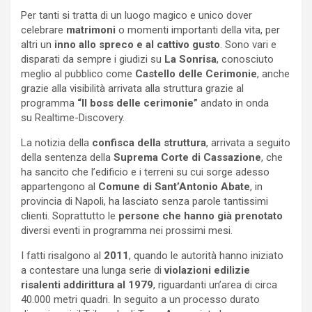
Per tanti si tratta di un luogo magico e unico dover
celebrare
matrimoni
o momenti importanti della vita, per
altri un
inno allo spreco e al cattivo gusto
. Sono vari e
disparati da sempre i giudizi su
La Sonrisa
, conosciuto
meglio al pubblico come
Castello delle Cerimonie
, anche
grazie alla visibilità arrivata alla struttura grazie al
programma
“Il boss delle cerimonie”
andato in onda
su Realtime-Discovery.
La notizia della
confisca
della struttura
, arrivata a seguito
della sentenza della
Suprema Corte di Cassazione
, che
ha sancito che l’edificio e i terreni su cui sorge adesso
appartengono al
Comune di Sant’Antonio Abate
, in
provincia di Napoli, ha lasciato senza parole tantissimi
clienti. Soprattutto le
persone che hanno già prenotato
diversi eventi in programma nei prossimi mesi.
I fatti risalgono al
2011
, quando le autorità hanno iniziato
a contestare una lunga serie di
violazioni edilizie
risalenti addirittura al 1979
, riguardanti un’area di circa
40.000 metri quadri. In seguito a un processo durato