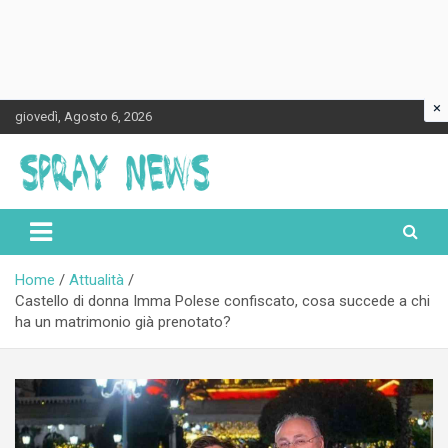
×
Skip
giovedì, Agosto 6, 2026
to
content
Spraynews.it
Home
Attualità
Castello di donna Imma Polese confiscato, cosa succede a chi
ha un matrimonio già prenotato?