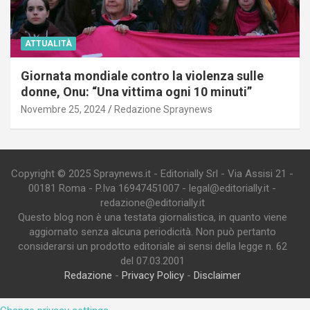
ATTUALITÀ
Giornata mondiale contro la violenza sulle
donne, Onu: “Una vittima ogni 10 minuti”
Novembre 25, 2024
Redazione Spraynews
Copyright © 2025 Spraynews.it - Editorially Srl - Via Assisi 21 -
00181 Roma - P.Iva 16947451007 - legal@editorially.it -
redazione@editorially.it
Questo blog non è una testata giornalistica, in quanto viene
aggiornato senza alcuna periodicità. Non può pertanto
considerarsi un prodotto editoriale ai sensi della legge n. 62
del 07.03.2001
Redazione
-
Privacy Policy
-
Disclaimer