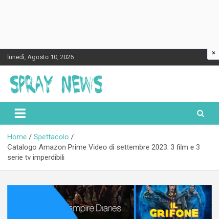
×
Skip
lunedì, Agosto 10, 2026
to
content
Spraynews.it
Home
Spettacolo
Catalogo Amazon Prime Video di settembre 2023: 3 film e 3
serie tv imperdibili