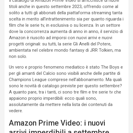
Il catalogo di
Amazon Prime Video
si arricchisce di nuovi
titoli anche in questo settembre 2023, offrendo come al
solito a tutti gli abbonati della piattaforma streaming tanta
scelta in merito all’intrattenimento sia per quanto riguarda i
film che le serie tv, in esclusiva o su licenza. In un settore
dove la concorrenza aumenta di anno in anno, il servizio di
Amazon è riuscito ad imporsi con nuovi arrivi e nuovi
progetti originali: su tutti, la serie Gli Anelli del Potere,
ambientata nel celebre mondo fantasy di JRR Tolkien, ma
non solo.
Un vero e proprio fenomeno mediatico è stato The Boys e
per gli amanti del Calcio sono visibili anche delle partite di
Champions League comprese nell’abbonamento. Ma quali
sono le novità di catalogo previste per questo settembre?
A quanto pare, tra i tanti, ci sono tre film e tre serie tv che
appaiono proprio imperdibili: ecco quali sono,
assolutamente da mettere nella lista dei contenuti da
vedere.
Amazon Prime Video: i nuovi
arrivi imperdibili a settembre