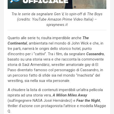
Tra le serie da segnalare Gen V, lo spin-off di The Boys
(credits: YouTube Amazon Prime Video Italia) –
spraynews.it
Quanto alle serie tv, risulta imperdibile anche
The
Continental
, ambientata nel mondo di John Wick e che, in
tre parti, narrerà le origini dello storico hotel, punto
d’incontro per i “cattivi”. Tra i film, da segnalare
Cassandro
,
basato su una storia vera e che racconta la commovente
storia di Saúl Armendáriz, wrestler amatoriale gay di El
Paso diventato famoso col personaggio di Cassandro, in
un percorso fatto di sfide sia nel mondo “machista” del
wrestling, sia nella sua vita personale.
A chiudere la lista di contenuti imperdibili un’altra pellicola
ispirata ad una storia vera,
A Milion Miles Away
(sull’ingegnere NASA José Hernández) e
Fear the Night
,
thriller d’azione con protagonista l’attrice e modella Maggie
Q.