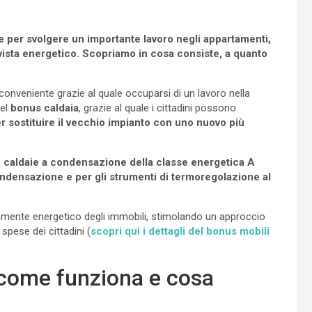
e per svolgere un importante lavoro negli appartamenti,
 vista energetico. Scopriamo in cosa consiste, a quanto
conveniente grazie al quale occuparsi di un lavoro nella
el
bonus caldaia
, grazie al quale i cittadini possono
r sostituire il vecchio impianto con uno nuovo più
e
caldaie a condensazione della classe energetica A
ondensazione e per gli strumenti di termoregolazione al
ntamente energetico degli immobili, stimolando un approccio
e spese dei cittadini (
scopri qui i dettagli del bonus mobili
 come funziona e cosa