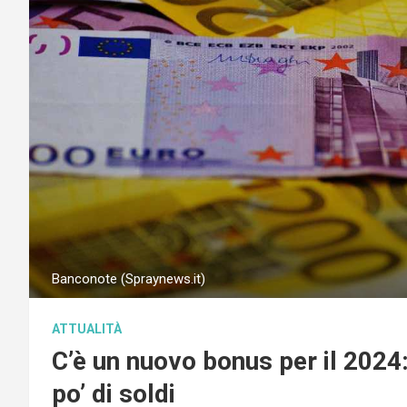
Banconote (Spraynews.it)
ATTUALITÀ
C’è un nuovo bonus per il 2024:
po’ di soldi