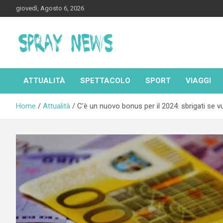
Skip
giovedì, Agosto 6, 2026
to
content
Spraynews.it
ATTUALITÀ
SPETTACOLO
SPORT
VIAGGI
Home
Attualità
C’è un nuovo bonus per il 2024: sbrigati se vu