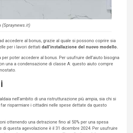
 (Spraynews.it)
ad accedere al bonus, grazie al quale si possono coprire sia
lle per i lavori dettati
dall’installazione del nuovo modello.
a per poter accedere al bonus. Per usufruire dell’aiuto bisogna
 con una a condensazione di classe A: questo aiuto compre
rmostato.
i
ldaia nell’ambito di una ristrutturazione più ampia, sia chi si
ar risparmiare i cittadini nelle spese dettate da questo
azioni ottenendo una detrazione fino al 50% per una spesa
e di questa agevolazione è il 31 dicembre 2024. Per usufruire