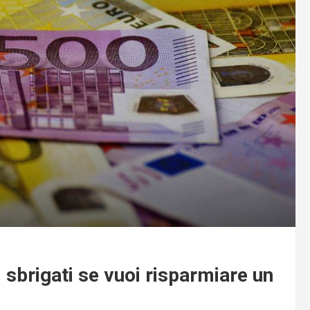
 sbrigati se vuoi risparmiare un