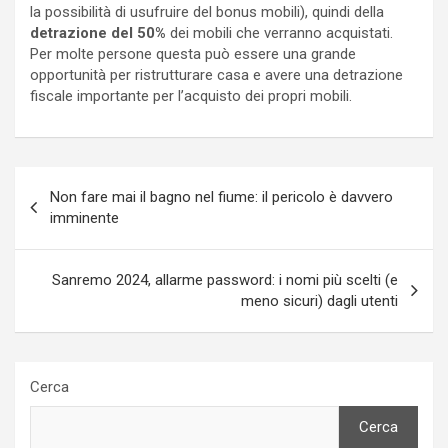
la possibilità di usufruire del bonus mobili), quindi della
detrazione del 50%
dei mobili che verranno acquistati.
Per molte persone questa può essere una grande
opportunità per ristrutturare casa e avere una detrazione
fiscale importante per l’acquisto dei propri mobili.
Navigazione
Non fare mai il bagno nel fiume: il pericolo è davvero
articoli
imminente
Sanremo 2024, allarme password: i nomi più scelti (e
meno sicuri) dagli utenti
Cerca
Cerca