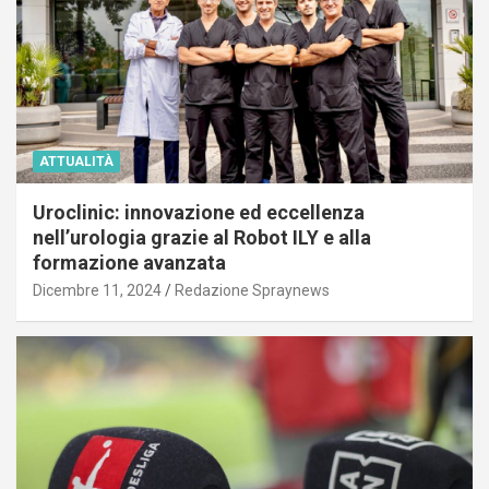
ATTUALITÀ
Uroclinic: innovazione ed eccellenza
nell’urologia grazie al Robot ILY e alla
formazione avanzata
Dicembre 11, 2024
Redazione Spraynews