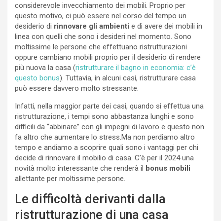
considerevole invecchiamento dei mobili. Proprio per
questo motivo, ci può essere nel corso del tempo un
desiderio di
rinnovare gli ambienti
e di avere dei mobili in
linea con quelli che sono i desideri nel momento. Sono
moltissime le persone che effettuano ristrutturazioni
oppure cambiano mobili proprio per il desiderio di rendere
più nuova la casa (
ristrutturare il bagno in economia: c’è
questo bonus
). Tuttavia, in alcuni casi, ristrutturare casa
può essere davvero molto stressante.
Infatti, nella maggior parte dei casi, quando si effettua una
ristrutturazione, i tempi sono abbastanza lunghi e sono
difficili da “abbinare” con gli impegni di lavoro e questo non
fa altro che aumentare lo stress.Ma non perdiamo altro
tempo e andiamo a scoprire quali sono i vantaggi per chi
decide di rinnovare il mobilio di casa. C’è per il 2024 una
novità molto interessante che renderà il
bonus mobili
allettante per moltissime persone.
Le difficoltà derivanti dalla
ristrutturazione di una casa