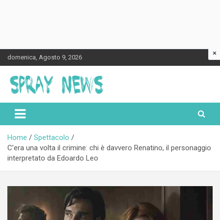
×
Skip
domenica, Agosto 9, 2026
to
content
Spraynews.it
Home
Spettacolo
C’era una volta il crimine: chi è davvero Renatino, il personaggio
interpretato da Edoardo Leo