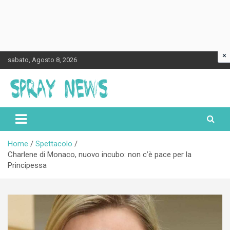
×
Skip
sabato, Agosto 8, 2026
to
content
Spraynews.it
Home
Spettacolo
Charlene di Monaco, nuovo incubo: non c’è pace per la
Principessa