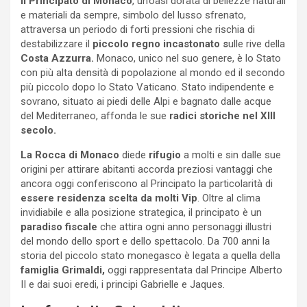
Il Principato di Monaco
, un’oasi dorata di bellezze naturali
e materiali da sempre, simbolo del lusso sfrenato,
attraversa un periodo di forti pressioni che rischia di
destabilizzare il
piccolo regno incastonato s
ulle rive della
Costa Azzurra.
Monaco, unico nel suo genere, è lo Stato
con più alta densità di popolazione al mondo ed il secondo
più piccolo dopo lo Stato Vaticano. Stato indipendente e
sovrano, situato ai piedi delle Alpi e bagnato dalle acque
del Mediterraneo, affonda le sue
radici storiche nel XIII
secolo.
La Rocca di Monaco
diede
rifugio
a molti e sin dalle sue
origini per attirare abitanti accorda preziosi vantaggi che
ancora oggi conferiscono al Principato la particolarità di
essere residenza scelta da molti Vip
. Oltre al clima
invidiabile e alla posizione strategica, il principato è un
paradiso fiscale
che attira ogni anno personaggi illustri
del mondo dello sport e dello spettacolo. Da 700 anni la
storia del piccolo stato monegasco è legata a quella della
famiglia Grimaldi,
oggi rappresentata dal Principe Alberto
II e dai suoi eredi, i principi Gabrielle e Jaques.