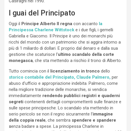
Casiraghi nel 1990.
I guai del Principato
Oggi il
Principe Alberto II regna
con accanto
la
Principessa Charlene Wittstock
e i due figli, i gemelli
Gabriella e Giacomo. Il Principe è uno dei monarchi più
ricchi del mondo con un patrimonio che si aggira intorno a
più di 1 miliardo di dollari. E proprio dal denaro e dalla sua
gestione che scaturisce l’
ultimo scandalo della corte
monegasca
, che sta mettendo a rischio il trono di Alberto.
Tutto comincia con il
licenziamento in tronco
dello
storico contabile del Principato, Claude Palmero,
per
abuso d’ufficio e appropriazione indebita. Palmero, come
nella migliore tradizione delle monarchie, si vendica
immediatamente
rendendo pubblici registri e quaderni
segreti
contenenti dettagli compromettenti sulle finanze e
sulle spese principesche. Lo scandalo sta mettendo in
serio pericolo se non il regno sicuramente l’
immagine
della coppia reale
, che sembra
spendere e spandere
s
enza badare a spese. La principessa Charlene in