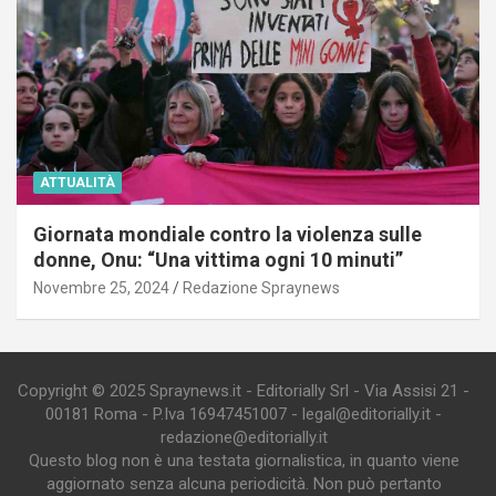
ATTUALITÀ
Giornata mondiale contro la violenza sulle
donne, Onu: “Una vittima ogni 10 minuti”
Novembre 25, 2024
Redazione Spraynews
Copyright © 2025 Spraynews.it - Editorially Srl - Via Assisi 21 -
00181 Roma - P.Iva 16947451007 - legal@editorially.it -
redazione@editorially.it
Questo blog non è una testata giornalistica, in quanto viene
aggiornato senza alcuna periodicità. Non può pertanto