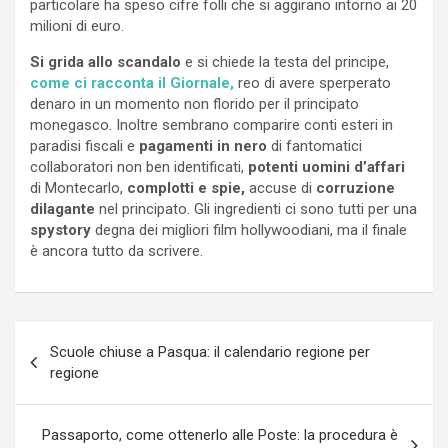
particolare ha speso cifre folli che si aggirano intorno ai 20
milioni di euro.
Si grida allo scandalo
e si chiede la testa del principe,
come ci racconta il Giornale,
reo di avere sperperato
denaro in un momento non florido per il principato
monegasco. Inoltre sembrano comparire conti esteri in
paradisi fiscali e
pagamenti in nero
di fantomatici
collaboratori non ben identificati,
potenti uomini d’affari
di Montecarlo,
complotti e spie,
accuse di
corruzione
dilagante
nel principato. Gli ingredienti ci sono tutti per una
spystory
degna dei migliori film hollywoodiani, ma il finale
è ancora tutto da scrivere.
Navigazione
Scuole chiuse a Pasqua: il calendario regione per
articoli
regione
Passaporto, come ottenerlo alle Poste: la procedura è