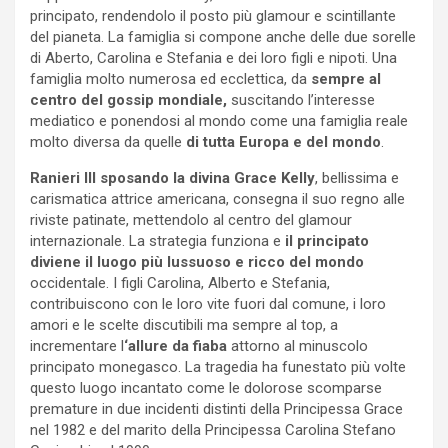
principato, rendendolo il posto più glamour e scintillante
del pianeta. La famiglia si compone anche delle due sorelle
di Aberto, Carolina e Stefania e dei loro figli e nipoti. Una
famiglia molto numerosa ed ecclettica, da
sempre al
centro del gossip mondiale,
suscitando l’interesse
mediatico e ponendosi al mondo come una famiglia reale
molto diversa da quelle
di tutta Europa e del mondo
.
Ranieri III sposando la divina Grace Kelly
, bellissima e
carismatica attrice americana, consegna il suo regno alle
riviste patinate, mettendolo al centro del glamour
internazionale. La strategia funziona e
il principato
diviene il luogo più lussuoso e ricco del mondo
occidentale. I figli Carolina, Alberto e Stefania,
contribuiscono con le loro vite fuori dal comune, i loro
amori e le scelte discutibili ma sempre al top, a
incrementare l
‘allure da fiaba
attorno al minuscolo
principato monegasco. La tragedia ha funestato più volte
questo luogo incantato come le dolorose scomparse
premature in due incidenti distinti della Principessa Grace
nel 1982 e del marito della Principessa Carolina Stefano