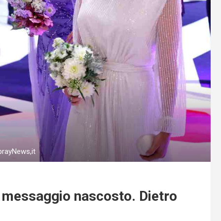
SprayNews,it
l messaggio nascosto. Dietro