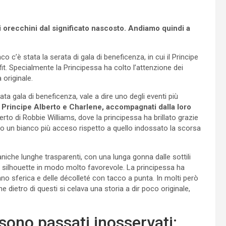
i orecchini dal significato nascosto. Andiamo quindi a
co c’è stata la serata di gala di beneficenza, in cui il Principe
tfit. Specialmente la Principessa ha colto l’attenzione dei
 originale.
ta gala di beneficenza, vale a dire uno degli eventi più
l Principe Alberto e Charlene, accompagnati dalla loro
rto di Robbie Williams, dove la principessa ha brillato grazie
to un bianco più acceso rispetto a quello indossato la scorsa
niche lunghe trasparenti, con una lunga gonna dalle sottili
la silhouette in modo molto favorevole. La principessa ha
o sferica e delle décolleté con tacco a punta. In molti però
 dietro di questi si celava una storia a dir poco originale,
 sono passati inosservati: