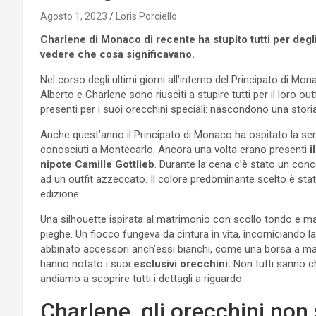
Agosto 1, 2023
Loris Porciello
Charlene di Monaco di recente ha stupito tutti per degl
vedere che cosa significavano.
Nel corso degli ultimi giorni all’interno del Principato di Mona
Alberto e Charlene sono riusciti a stupire tutti per il loro ou
presenti per i suoi orecchini speciali: nascondono una storia
Anche quest’anno il Principato di Monaco ha ospitato la sera
conosciuti a Montecarlo. Ancora una volta erano presenti
i
nipote Camille Gottlieb
. Durante la cena c’è stato un conce
ad un outfit azzeccato. Il colore predominante scelto è sta
edizione.
Una silhouette ispirata al matrimonio con scollo tondo e ma
pieghe. Un fiocco fungeva da cintura in vita, incorniciando 
abbinato accessori anch’essi bianchi, come una borsa a man
hanno notato i suoi
esclusivi orecchini.
Non tutti sanno che
andiamo a scoprire tutti i dettagli a riguardo.
Charlene, gli orecchini non