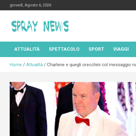
Skip
giovedì, Agosto 6, 2026
to
content
Spraynews.it
ATTUALITÀ
SPETTACOLO
SPORT
VIAGGI
Home
Attualità
Charlene e quegli orecchini col messaggio n