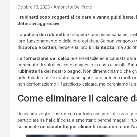
Ottobre 13, 2023
Antonetta Del Prete
I rubinetti sono soggetti al calcare e vanno puliti ben
detersivi aggressivi.
La
pulizia dei rubinetti
è un’operazione necessaria per evit
loro funzionamento e della loro estetica. Se non vengono m
di
sporco
e
batteri
, perdere la loro
brillantezza
, ma addiri
La
formazione del calcare
è inevitabile ed è causata dall
contenuto di sali di calcio e magnesio in essa disciolti.
Più 
rubinetteria del nostro bagno.
Non dimentichiamo che graz
nelle tubature delle nostre case apportano nutrienti molto im
non demonizziamo il fastidioso calcare, ma cerchiamo la sol
Come eliminare il calcare d
Di seguito voglio illustrarti un metodo che puoi utilizzare per
particolare se hai difficoltà a smontarlo perché magari il ru
solamente
un sacchetto per alimenti resistente e dell’ac