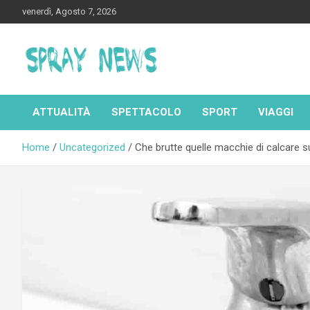
Skip
venerdì, Agosto 7, 2026
to
content
Spraynews.it
ATTUALITÀ
SPETTACOLO
SPORT
VIAGGI
Home
Uncategorized
Che brutte quelle macchie di calcare su