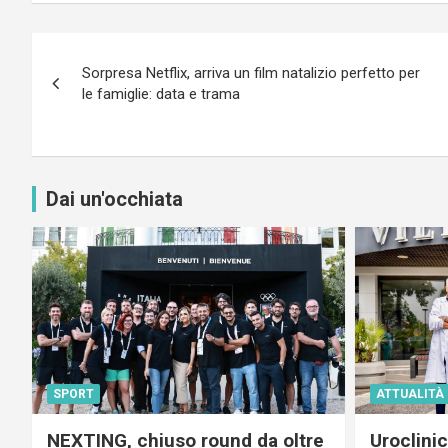
Navigazione
Sorpresa Netflix, arriva un film natalizio perfetto per
articoli
le famiglie: data e trama
Dai un'occhiata
SPORT
ATTUALITÀ
NEXTING, chiuso round da oltre
Uroclini