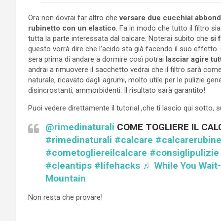
Ora non dovrai far altro che
versare due cucchiai abbondant
rubinetto con un elastico
. Fa in modo che tutto il filtro s
tutta la parte interessata dal calcare. Noterai subito che
si 
questo vorrà dire che l’acido sta già facendo il suo effetto. O
sera prima di andare a dormire così potrai
lasciar agire tut
andrai a rimuovere il sacchetto vedrai che il filtro sarà come
naturale, ricavato dagli agrumi, molto utile per le pulizie ge
disincrostanti, ammorbidenti. Il risultato sarà garantito!
Puoi vedere direttamente il tutorial ,che ti lascio qui sotto, s
@rimedinaturali
COME TOGLIERE IL CA
#rimedinaturali
#calcare
#calcarerubine
#cometogliereilcalcare
#consiglipulizie
#cleantips
#lifehacks
♬ While You Wait
Mountain
Non resta che provare!