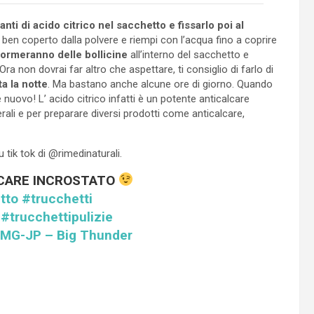
i di acido citrico nel sacchetto e fissarlo poi al
ia ben coperto dalla polvere e riempi con l’acqua fino a coprire
formeranno delle bollicine
all’interno del sacchetto e
ra non dovrai far altro che aspettare, ti consiglio di farlo di
ta la notte
. Ma bastano anche alcune ore di giorno. Quando
 nuovo! L’ acido citrico infatti è un potente anticalcare
nerali e per preparare diversi prodotti come anticalcare,
u tik tok di @rimedinaturali.
LCARE INCROSTATO
tto
#trucchetti
#trucchettipulizie
-MG-JP – Big Thunder