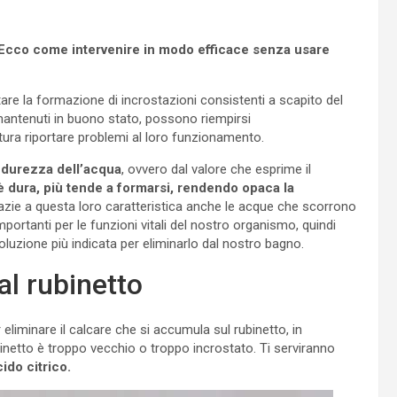
e. Ecco come intervenire in modo efficace senza usare
are la formazione di incrostazioni consistenti a scapito del
antenuti in buono stato, possono riempirsi
ttura riportare problemi al loro funzionamento.
a
durezza dell’acqua
, ovvero dal valore che esprime il
è dura, più tende a formarsi, rendendo opaca la
ie a questa loro caratteristica anche le acque che scorrono
portanti per le funzioni vitali del nostro organismo, quindi
uzione più indicata per eliminarlo dal nostro bagno.
al rubinetto
 eliminare il calcare che si accumula sul rubinetto, in
binetto è troppo vecchio o troppo incrostato. Ti serviranno
ido citrico.