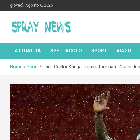
Skip
giovedì, Agosto 6, 2026
to
content
Spraynews.it
ATTUALITÀ
SPETTACOLO
SPORT
VIAGGI
Home
Sport
Chi è Guelor Kanga, il calciatore nato 4 anni do