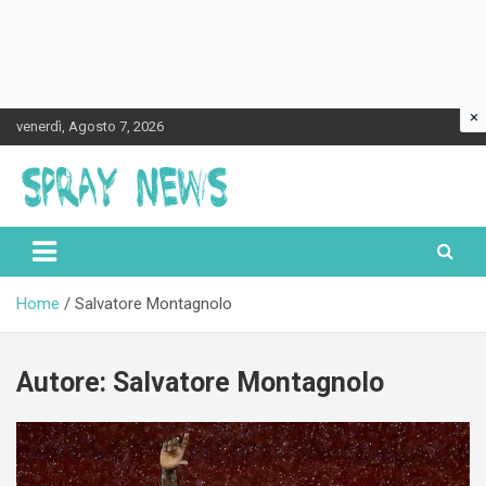
×
Skip
venerdì, Agosto 7, 2026
to
content
Spraynews.it
Home
Salvatore Montagnolo
Autore:
Salvatore Montagnolo