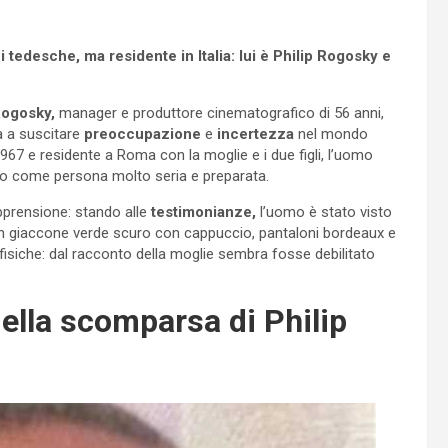
 tedesche, ma residente in Italia: lui è Philip Rogosky e
Rogosky,
manager e produttore cinematografico di 56 anni,
 a suscitare
preoccupazione
e
incertezza
nel mondo
1967 e residente a Roma con la moglie e i due figli, l’uomo
to come persona molto seria e preparata.
apprensione: stando alle
testimonianze,
l’uomo è stato visto
n giaccone verde scuro con cappuccio, pantaloni bordeaux e
isiche: dal racconto della moglie sembra fosse debilitato
della scomparsa di Philip