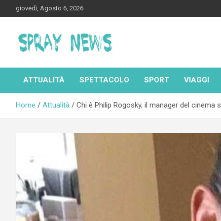
Skip
giovedì, Agosto 6, 2026
to
content
Spraynews.it
ATTUALITÀ
SPETTACOLO
SPORT
VIAGGI
Home
Attualità
Chi è Philip Rogosky, il manager del cinema 