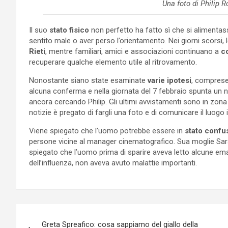
Una foto di Philip 
Il suo
stato fisico
non perfetto ha fatto sì che si alimenta
sentito male o aver perso l’orientamento. Nei giorni scorsi, 
Rieti
, mentre familiari, amici e associazioni continuano a
c
recuperare qualche elemento utile al ritrovamento.
Nonostante siano state esaminate
varie ipotesi
, comprese
alcuna conferma e nella giornata del 7 febbraio spunta un
ancora cercando Philip. Gli ultimi avvistamenti sono in zon
notizie è pregato di fargli una foto e di comunicare il luogo i
Viene spiegato che l’uomo potrebbe essere in
stato confu
persone vicine al manager cinematografico. Sua moglie Sa
spiegato che l’uomo prima di sparire aveva letto alcune email 
dell’influenza, non aveva avuto malattie importanti.
Navigazione
Greta Spreafico: cosa sappiamo del giallo della