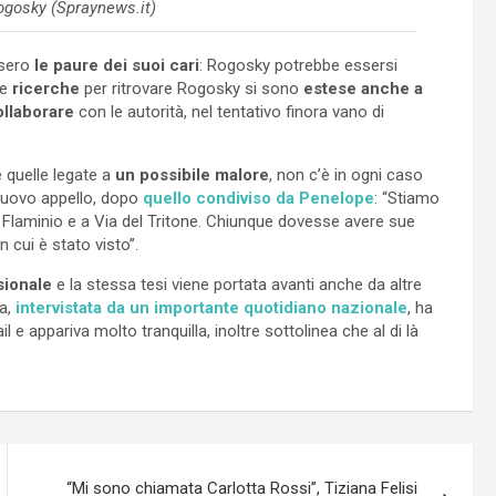
Rogosky (Spraynews.it)
ssero
le paure dei suoi cari
: Rogosky potrebbe essersi
le
ricerche
per ritrovare Rogosky si sono
estese anche a
ollaborare
con le autorità, nel tentativo finora vano di
 quelle legate a
un possibile malore
, non c’è in ogni caso
 nuovo appello, dopo
quello condiviso da Penelope
: “Stiamo
a Flaminio e a Via del Tritone. Chiunque dovesse avere sue
n cui è stato visto”.
sionale
e la stessa tesi viene portata avanti anche da altre
ra,
intervistata da un importante quotidiano nazionale
, ha
e appariva molto tranquilla, inoltre sottolinea che al di là
“Mi sono chiamata Carlotta Rossi”, Tiziana Felisi