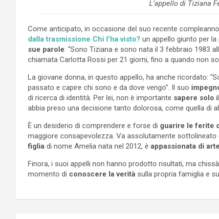
L’appello di Tiziana Fe
Come anticipato, in occasione del suo recente compleanno –
dalla trasmissione Chi l’ha visto?
un appello giunto per la 
sue parole
: “Sono Tiziana e sono nata il 3 febbraio 1983 al
chiamata Carlotta Rossi per 21 giorni, fino a quando non son
La giovane donna, in questo appello, ha anche ricordato: 
passato e capire chi sono e da dove vengo”. Il suo
impegn
di ricerca di identità. Per lei, non è importante
sapere solo 
abbia preso una decisione tanto dolorosa, come quella di ab
È un desiderio di comprendere e forse di
guarire le ferite
maggiore consapevolezza. Va assolutamente sottolineato 
figlia
di nome Amelia nata nel 2012, è
appassionata di arte
Finora, i suoi appelli non hanno prodotto risultati, ma chissà 
momento di
conoscere la verità
sulla propria famiglia e su