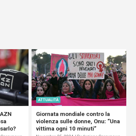
ATTUALITÀ
 DAZN
Giornata mondiale contro la
osa
violenza sulle donne, Onu: “Una
usarlo?
vittima ogni 10 minuti”