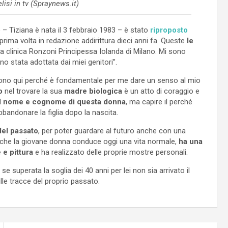
lisi in tv (Spraynews.it)
 Tiziana è nata il 3 febbraio 1983 – è stato
riproposto
prima volta in redazione addirittura dieci anni fa. Queste
le
la clinica Ronzoni Principessa Iolanda di Milano. Mi sono
o stata adottata dai miei genitori”.
“Sono qui perché è fondamentale per me dare un senso al mio
o
nel trovare la sua
madre biologica
è un atto di coraggio e
il nome e cognome di questa donna
, ma capire il perché
bandonare la figlia dopo la nascita.
 del passato
, per poter guardare al futuro anche con una
che la giovane donna conduce oggi una vita normale,
ha una
 e pittura
e ha realizzato delle proprie mostre personali.
se superata la soglia dei 40 anni per lei non sia arrivato il
lle tracce del proprio passato.